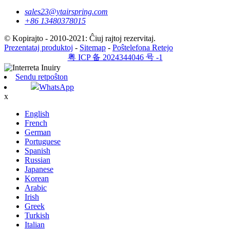
sales23@ytairspring.com
+86 13480378015
© Kopirajto - 2010-2021: Ĉiuj rajtoj rezervitaj.
Prezentataj produktoj
-
Sitemap
-
Poŝtelefona Retejo
粤 ICP 备 2024344046 号 -1
Sendu retpoŝton
WhatsApp
x
English
French
German
Portuguese
Spanish
Russian
Japanese
Korean
Arabic
Irish
Greek
Turkish
Italian