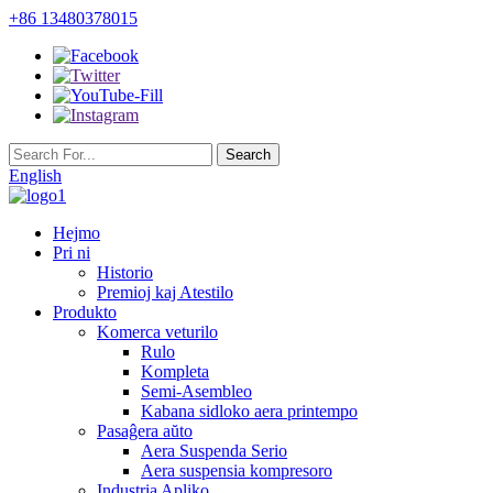
+86 13480378015
English
Hejmo
Pri ni
Historio
Premioj kaj Atestilo
Produkto
Komerca veturilo
Rulo
Kompleta
Semi-Asembleo
Kabana sidloko aera printempo
Pasaĝera aŭto
Aera Suspenda Serio
Aera suspensia kompresoro
Industria Apliko