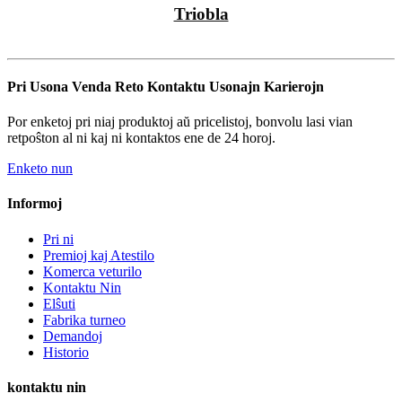
Triobla
Pri Usona Venda Reto Kontaktu Usonajn Karierojn
Por enketoj pri niaj produktoj aŭ pricelistoj, bonvolu lasi vian
retpoŝton al ni kaj ni kontaktos ene de 24 horoj.
Enketo nun
Informoj
Pri ni
Premioj kaj Atestilo
Komerca veturilo
Kontaktu Nin
Elŝuti
Fabrika turneo
Demandoj
Historio
kontaktu nin