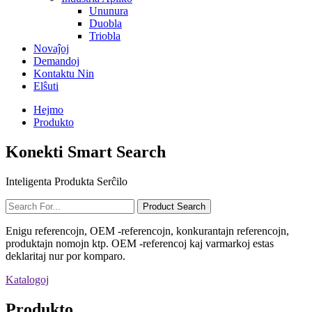
Ununura
Duobla
Triobla
Novaĵoj
Demandoj
Kontaktu Nin
Elŝuti
Hejmo
Produkto
Konekti Smart Search
Inteligenta Produkta Serĉilo
Enigu referencojn, OEM -referencojn, konkurantajn referencojn,
produktajn nomojn ktp. OEM -referencoj kaj varmarkoj estas
deklaritaj nur por komparo.
Katalogoj
Produkto