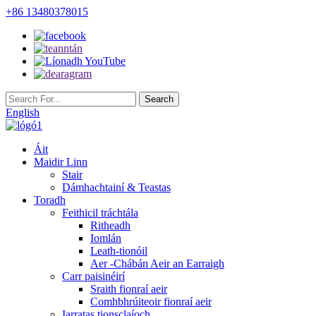
+86 13480378015
English
Áit
Maidir Linn
Stair
Dámhachtainí & Teastas
Toradh
Feithicil tráchtála
Ritheadh
Iomlán
Leath-tionóil
Aer -Chábán Aeir an Earraigh
Carr paisinéirí
Sraith fionraí aeir
Comhbhrúiteoir fionraí aeir
Iarratas tionsclaíoch