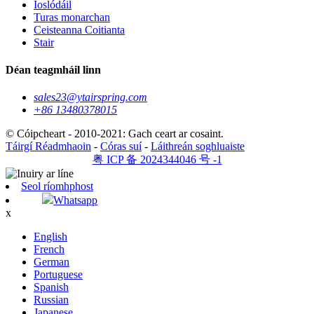
Íoslódáil
Turas monarchan
Ceisteanna Coitianta
Stair
Déan teagmháil linn
sales23@ytairspring.com
+86 13480378015
© Cóipcheart - 2010-2021: Gach ceart ar cosaint.
Táirgí Réadmhaoin
-
Córas suí
-
Láithreán soghluaiste
粤 ICP 备 2024344046 号 -1
Seol ríomhphost
Whatsapp
x
English
French
German
Portuguese
Spanish
Russian
Japanese