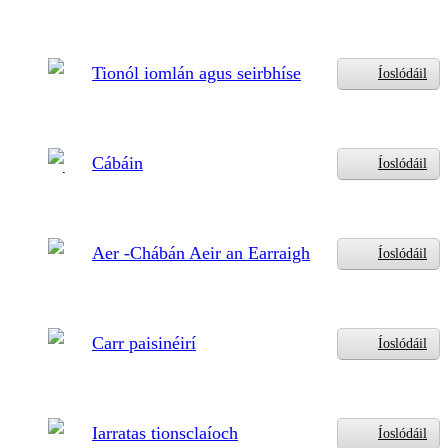
Tionól iomlán agus seirbhíse
Íoslódáil
Cábáin
Íoslódáil
Aer -Chábán Aeir an Earraigh
Íoslódáil
Carr paisinéirí
Íoslódáil
Iarratas tionsclaíoch
Íoslódáil