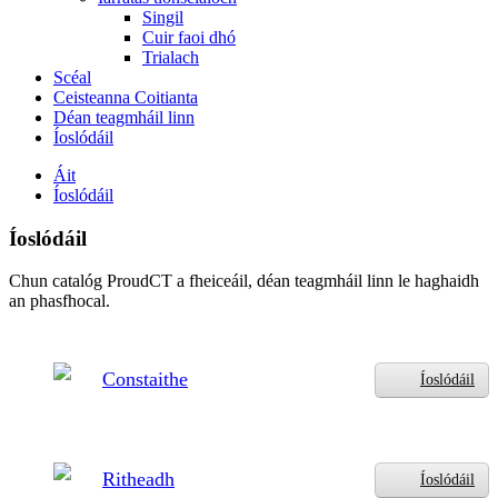
Singil
Cuir faoi dhó
Trialach
Scéal
Ceisteanna Coitianta
Déan teagmháil linn
Íoslódáil
Áit
Íoslódáil
Íoslódáil
Chun catalóg ProudCT a fheiceáil, déan teagmháil linn le haghaidh
an phasfhocal.
Constaithe
Íoslódáil
Ritheadh
Íoslódáil