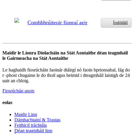
Comhbhrúiteoir fionraí aeir
Íoslódáil
Maidir le Líonra Díolacháin na Stát Aontaithe déan teagmháil
le Gairmeacha na Stát Aontaithe
Le haghaidh fiosrúcháin faoinár dtáirgí nó faoin bprionsabal, fág do
r -phost chugainn le do thoil agus beimid i dteagmháil laistigh de 24
uair an chloig.
Fiosrúchán anois
eolas
Maidir Linn
Dámhachtainí & Teastas
Feithicil tráchtála
Déan teagmháil linn