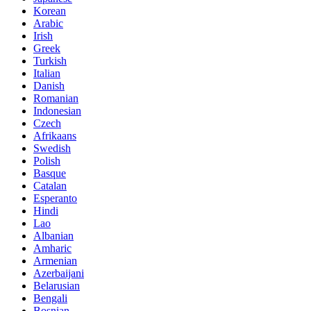
Korean
Arabic
Irish
Greek
Turkish
Italian
Danish
Romanian
Indonesian
Czech
Afrikaans
Swedish
Polish
Basque
Catalan
Esperanto
Hindi
Lao
Albanian
Amharic
Armenian
Azerbaijani
Belarusian
Bengali
Bosnian