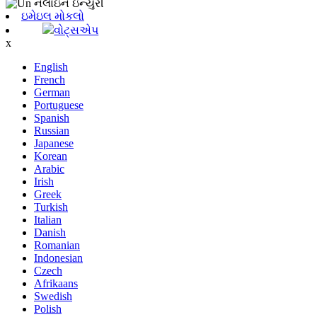
ઇમેઇલ મોકલો
વોટ્સએપ
x
English
French
German
Portuguese
Spanish
Russian
Japanese
Korean
Arabic
Irish
Greek
Turkish
Italian
Danish
Romanian
Indonesian
Czech
Afrikaans
Swedish
Polish