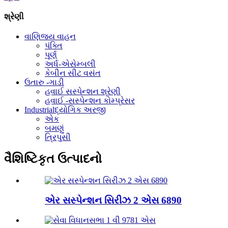
શ્રેણી
વાણિજ્ય વાહન
પંક્તિ
પૂર્ણ
અર્ધ-એસેમ્બલી
કેબીન સીટ વસંત
ઉતારુ -ગાડી
હવાઈ ​​સસ્પેન્શન શ્રેણી
હવાઈ ​​-સસ્પેન્શન કોમ્પ્રેસર
Industrialદ્યોગિક અરજી
એક
બમણું
ત્રિપુસી
વૈશિષ્ટિકૃત ઉત્પાદનો
એર સસ્પેન્શન સિરીઝ 2 એસ 6890