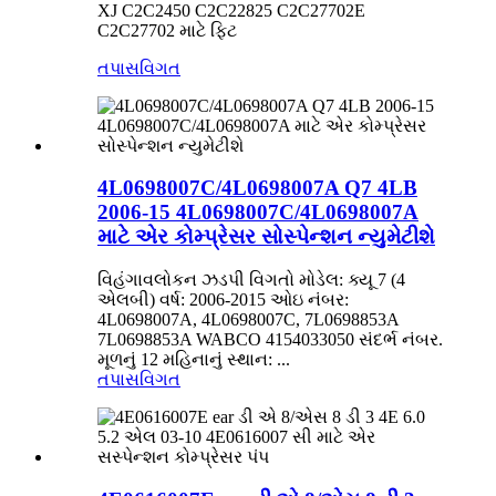
XJ C2C2450 C2C22825 C2C27702E
C2C27702 માટે ફિટ
તપાસ
વિગત
4L0698007C/4L0698007A Q7 4LB
2006-15 4L0698007C/4L0698007A
માટે એર કોમ્પ્રેસર સોસ્પેન્શન ન્યુમેટીશે
વિહંગાવલોકન ઝડપી વિગતો મોડેલ: ક્યૂ 7 (4
એલબી) વર્ષ: 2006-2015 ઓઇ નંબર:
4L0698007A, 4L0698007C, 7L0698853A
7L0698853A WABCO 4154033050 સંદર્ભ નંબર.
મૂળનું 12 મહિનાનું સ્થાન: ...
તપાસ
વિગત