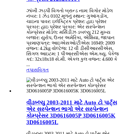
ઝાંખી ઝડપી વિગતો બ્રાન્ડ નામ: વિગોર મોડેલ
નંબર: 1 ઝેડ 0102 મૂળનું સ્થાન: ગુઆંગડોંગ,
ચાઇના પાવર: ઇલેક્ટ્રિક પ્રેશર: હાઇ પ્રેશર
પ્રકાર: હાઇ પ્રેશર પ્રકાર: એર સસ્પેન્શન
કોમ્પ્રેસર મોડેલ: મર્સિડીઝ ડબલ્યુ 212 મુખ્ય
બજાર: યુરોપ, ઉત્તર અમેરિકા, એશિયા, જાપાન
પ્રમાણપત્ર: આઇએસઓ/ટીએસ 16949: 2009
વજન: 4.2kg વોલ્ટેજ: 12 વી ડીસીઆરસીએસ,
સિંગલ આઇટમ: 1 પીઆરસીએસ એમ.ક્યુ. પેકેજ
કદ: 32x18x18 સે.મી. એકલ કુલ વજન: 4.600 કે
...
તપાસ
વિગત
વીડબ્લ્યુ 2003-2011 માટે Auto ટો પાર્ટ્સ
એર સસ્પેન્શન ભાગો એર સસ્પેન્શન
કોમ્પ્રેસર 3D0616005P 3D0616005K
3D0616005L
વીડબ્લ્યુ 2003-2011 માટે Auto ટો પાર્ટ્સ એર