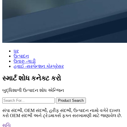
ઘર
ઉત્પાદન
ઉતારુ -ગાડી
હવાઈ ​​-સસ્પેન્શન કોમ્પ્રેસર
સ્માર્ટ શોધ કનેક્ટ કરો
બુદ્ધિશાળી ઉત્પાદન શોધ એન્જિન
સંપા સંદર્ભો, OEM સંદર્ભો, હરીફ સંદર્ભો, ઉત્પાદન નામો વગેરે દાખલ
કરો OEM સંદર્ભો અને ટ્રેડમાર્ક્સ ફક્ત સરખામણી માટે જણાવેલ છે.
સૂચિ