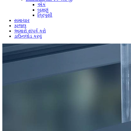
એક
બમણું
ત્રિપુસી
સમાચાર
ફાજલ
અમારો સંપર્ક કરો
ડાઉનલોડ કરવું