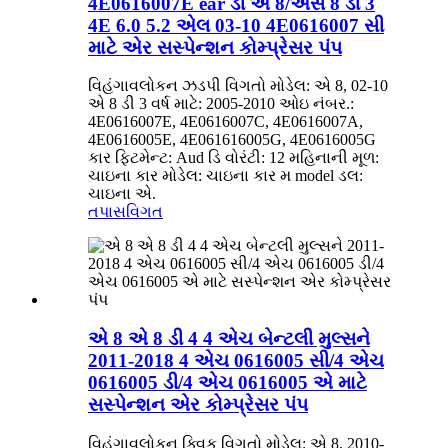
4E0616007E ear ડી એ 8/એસ 8 ડી 3
4E 6.0 5.2 એલ 03-10 4E0616007 સી
માટે એર સસ્પેન્શન કોમ્પ્રેસર પંપ
વિહંગાવલોકન ઝડપી વિગતો મોડેલ: એ 8, 02-10
એ 8 ડી 3 વર્ષ માટે: 2005-2010 ઓઇ નંબર.:
4E0616007E, 4E0616007C, 4E0616007A,
4E0616005E, 4E061616005G, 4E0616005G
કાર ફિટમેન્ટ: Aud ડિ વોરંટી: 12 મહિનાની મૂળ:
ચાઇના કાર મોડેલ: ચાઇના કાર મ model ડલ:
ચાઇના એ.
તપાસ
વિગત
એ 8 એ 8 ડી 4 4 એચ બેન્ટલી મુલ્સને
2011-2018 4 એચ 0616005 સી/4 એચ
0616005 ડી/4 એચ 0616005 એ માટે
સસ્પેન્શન એર કોમ્પ્રેસર પંપ
વિહંગાવલોકન ક્વિક વિગતો મોડેલ: એ 8, 2010-