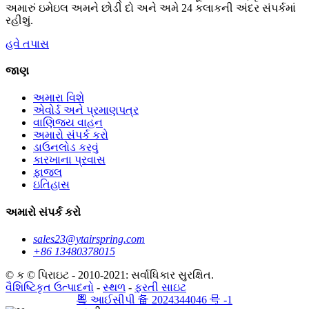
અમારું ઇમેઇલ અમને છોડી દો અને અમે 24 કલાકની અંદર સંપર્કમાં
રહીશું.
હવે તપાસ
જાણ
અમારા વિશે
એવોર્ડ અને પ્રમાણપત્ર
વાણિજ્ય વાહન
અમારો સંપર્ક કરો
ડાઉનલોડ કરવું
કારખાના પ્રવાસ
ફાજલ
ઇતિહાસ
અમારો સંપર્ક કરો
sales23@ytairspring.com
+86 13480378015
© ક © પિરાઇટ - 2010-2021: સર્વાધિકાર સુરક્ષિત.
વૈશિષ્ટિકૃત ઉત્પાદનો
-
સ્થળ
-
ફરતી સાઇટ
粤 આઈસીપી 备 2024344046 号 -1