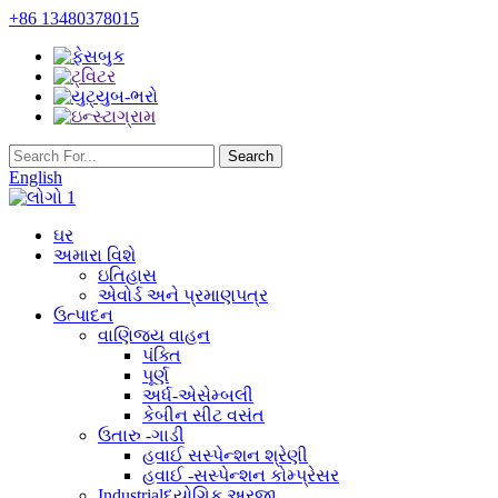
+86 13480378015
English
ઘર
અમારા વિશે
ઇતિહાસ
એવોર્ડ અને પ્રમાણપત્ર
ઉત્પાદન
વાણિજ્ય વાહન
પંક્તિ
પૂર્ણ
અર્ધ-એસેમ્બલી
કેબીન સીટ વસંત
ઉતારુ -ગાડી
હવાઈ ​​સસ્પેન્શન શ્રેણી
હવાઈ ​​-સસ્પેન્શન કોમ્પ્રેસર
Industrialદ્યોગિક અરજી