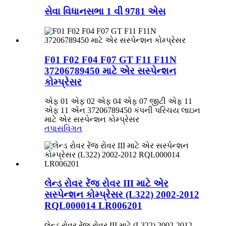
સેવા વિધાનસભા 1 વી 9781 એસ
F01 F02 F04 F07 GT F11 F11N
37206789450 માટે એર સસ્પેન્શન
કોમ્પ્રેસર
એફ 01 એફ 02 એફ 04 એફ 07 જીટી એફ 11
એફ 11 એન 37206789450 કંપની પરિચય લાઇન
માટે એર સસ્પેન્શન કોમ્પ્રેસર
તપાસ
વિગત
લેન્ડ રોવર રેંજ રોવર III માટે એર
સસ્પેન્શન કોમ્પ્રેસર (L322) 2002-2012
RQL000014 LR006201
લેન્ડ રોવર રેંજ રોવર III માટે (L322) 2002-2012