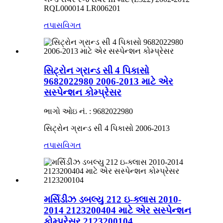
RQL000014 LR006201
તપાસ
વિગત
સિટ્રોન ગ્રાન્ડ સી 4 પિકાસો
9682022980 2006-2013 માટે એર
સસ્પેન્શન કોમ્પ્રેસર
ભાગો ઓઇ નં. : 9682022980
સિટ્રોન ગ્રાન્ડ સી 4 પિકાસો 2006-2013
તપાસ
વિગત
મર્સિડીઝ ડબલ્યુ 212 ઇ-ક્લાસ 2010-
2014 2123200404 માટે એર સસ્પેન્શન
કોમ્પ્રેસર 2123200104