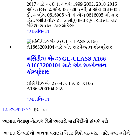
2017 માટે એ 8 ડી 4 વર્ષ: 1999-2002, 2010-2016
ઓઇ નંબર: 4 એચ 0616005 સી, 4 એચ 0616005
ડી, 4 એચ 0616005 એ, 4 એચ 0616005 બી કાર
ફિટ: ઓડિ વોરન્ટ: 12 મહિનાના મૂળ: ચાઇના કાર
મોડેલ: ચાઇના કાર મોડેલ:
તપાસ
વિગત
મર્સિડીઝ બેન્ઝ GL-CLASS X166
A1663200104 માટે એર સસ્પેન્શન
કોમ્પ્રેસર
મર્સિડીઝ બેન્ઝ GL-CLASS X166
A1663200104 માટે
તપાસ
વિગત
1
2
3
આગળ>
>>
પૃષ્ઠ 1/3
અમારા વેચાણ નેટવર્ક વિશે અમારો કારકિર્દીનો સંપર્ક કરો
અમારા ઉત્પાદનો અથવા પ્રાઇસલિસ્ટ વિશે પૂછપરછ માટે, કૃપા કરીને