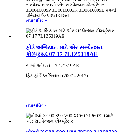
સસ્પેન્શન ભાગો એર સસ્પેન્શન કોમ્પ્રેસર
3D0616005P 3D0616005K 3D0616005L કંપની
પરિચય ઉત્પાદન લાઇન
તપાસ
વિગત
ફોર્ડ અભિયાન માટે એર સસ્પેન્શન
કોમ્પ્રેસર 07-17 7L1Z5319AE
ભાગો ઓઇ નં. : 7l1z5319AE
ફિટ ફોર્ડ અભિયાન (2007 - 2017)
તપાસ
વિગત