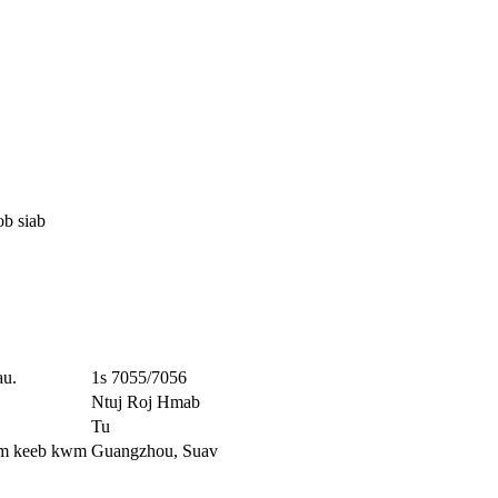
ob siab
au.
1s 7055/7056
Ntuj Roj Hmab
Tu
m keeb kwm
Guangzhou, Suav