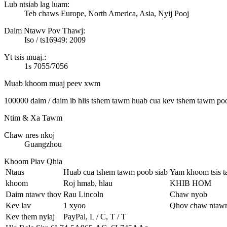
Lub ntsiab lag luam:
Teb chaws Europe, North America, Asia, Nyij Pooj
Daim Ntawv Pov Thawj:
Iso / ts16949: 2009
Yt tsis muaj.:
1s 7055/7056
Muab khoom muaj peev xwm
100000 daim / daim ib hlis tshem tawm huab cua kev tshem tawm po
Ntim & Xa Tawm
Chaw nres nkoj
Guangzhou
Khoom Piav Qhia
Ntaus
Huab cua tshem tawm poob siab
Yam khoom tsis t
khoom
Roj hmab, hlau
KHIB HOM
Daim ntawv thov
Rau Lincoln
Chaw nyob
Kev lav
1 xyoo
Qhov chaw ntaw
Kev them nyiaj
PayPal, L / C, T / T