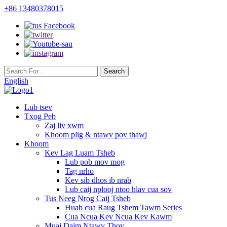
+86 13480378015
English
Lub tsev
Txog Peb
Zaj liv xwm
Khoom plig & ntawv pov thawj
Khoom
Kev Lag Luam Tsheb
Lub pob mov mog
Tag nrho
Kev sib dhos ib nrab
Lub caij nplooj ntoo hlav cua sov
Tus Neeg Nrog Caij Tsheb
Huab cua Raug Tshem Tawm Series
Cua Ncua Kev Ncua Kev Kawm
Muaj Daim Ntawv Thov