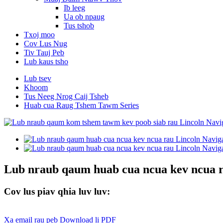
Ib leeg
Ua ob npaug
Tus tshob
Txoj moo
Cov Lus Nug
Tiv Tauj Peb
Lub kaus tsho
Lub tsev
Khoom
Tus Neeg Nrog Caij Tsheb
Huab cua Raug Tshem Tawm Series
Lub nraub qaum huab cua ncua kev ncua 
Cov lus piav qhia luv luv:
Xa email rau peb
Download li PDF