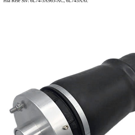
Hla Rele Siv: 6L74-5A965-AC, 6L745AAc