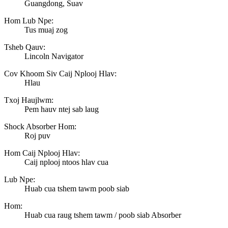
Guangdong, Suav
Hom Lub Npe:
Tus muaj zog
Tsheb Qauv:
Lincoln Navigator
Cov Khoom Siv Caij Nplooj Hlav:
Hlau
Txoj Haujlwm:
Pem hauv ntej sab laug
Shock Absorber Hom:
Roj puv
Hom Caij Nplooj Hlav:
Caij nplooj ntoos hlav cua
Lub Npe:
Huab cua tshem tawm poob siab
Hom:
Huab cua raug tshem tawm / poob siab Absorber