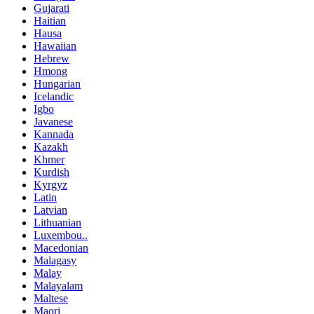
Gujarati
Haitian
Hausa
Hawaiian
Hebrew
Hmong
Hungarian
Icelandic
Igbo
Javanese
Kannada
Kazakh
Khmer
Kurdish
Kyrgyz
Latin
Latvian
Lithuanian
Luxembou..
Macedonian
Malagasy
Malay
Malayalam
Maltese
Maori