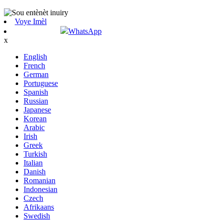
Voye Imèl
WhatsApp
x
English
French
German
Portuguese
Spanish
Russian
Japanese
Korean
Arabic
Irish
Greek
Turkish
Italian
Danish
Romanian
Indonesian
Czech
Afrikaans
Swedish