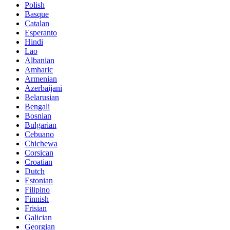
Polish
Basque
Catalan
Esperanto
Hindi
Lao
Albanian
Amharic
Armenian
Azerbaijani
Belarusian
Bengali
Bosnian
Bulgarian
Cebuano
Chichewa
Corsican
Croatian
Dutch
Estonian
Filipino
Finnish
Frisian
Galician
Georgian