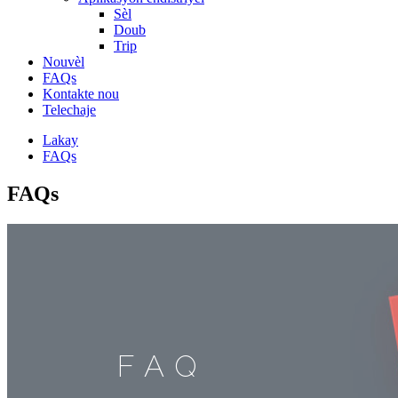
Sèl
Doub
Trip
Nouvèl
FAQs
Kontakte nou
Telechaje
Lakay
FAQs
FAQs
FAQ