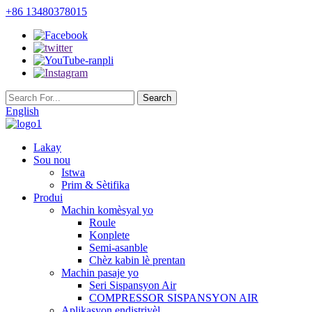
+86 13480378015
English
Lakay
Sou nou
Istwa
Prim & Sètifika
Produi
Machin komèsyal yo
Roule
Konplete
Semi-asanble
Chèz kabin lè prentan
Machin pasaje yo
Seri Sispansyon Air
COMPRESSOR SISPANSYON AIR
Aplikasyon endistriyèl