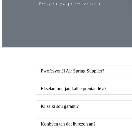
Kesyon yo poze souvan
Pwofesyonèl Air Spring Supplier?
Ekselan bon jan kalite prentan lè a?
Ki sa ki sou garanti?
Konbyen tan dat livrezon an?