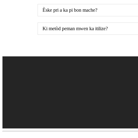
Èske pri a ka pi bon mache?
Ki metòd peman mwen ka itilize?