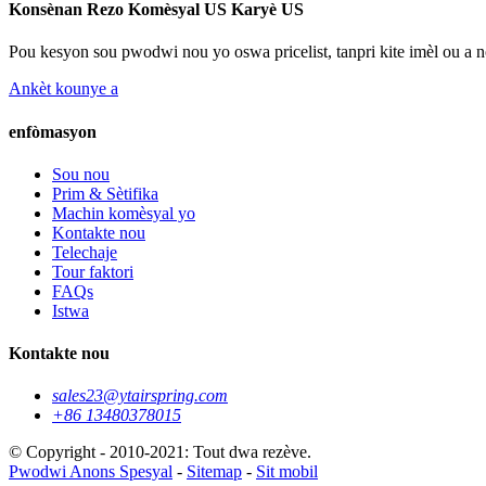
Konsènan Rezo Komèsyal US Karyè US
Pou kesyon sou pwodwi nou yo oswa pricelist, tanpri kite imèl ou a n
Ankèt kounye a
enfòmasyon
Sou nou
Prim & Sètifika
Machin komèsyal yo
Kontakte nou
Telechaje
Tour faktori
FAQs
Istwa
Kontakte nou
sales23@ytairspring.com
+86 13480378015
© Copyright - 2010-2021: Tout dwa rezève.
Pwodwi Anons Spesyal
-
Sitemap
-
Sit mobil