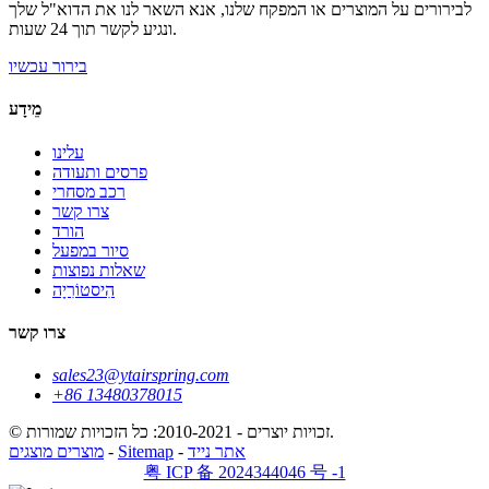
לבירורים על המוצרים או המפקח שלנו, אנא השאר לנו את הדוא"ל שלך
ונגיע לקשר תוך 24 שעות.
בירור עכשיו
מֵידָע
עלינו
פרסים ותעודה
רכב מסחרי
צרו קשר
הורד
סיור במפעל
שאלות נפוצות
הִיסטוֹרִיָה
צרו קשר
sales23@ytairspring.com
+86 13480378015
© זכויות יוצרים - 2010-2021: כל הזכויות שמורות.
אתר נייד
-
Sitemap
-
מוצרים מוצגים
粤 ICP 备 2024344046 号 -1