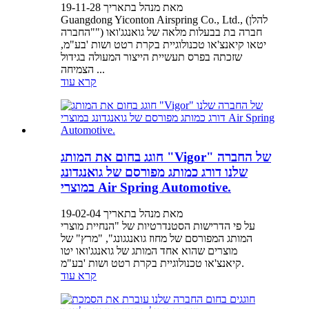
מאת מנהל בתאריך 19-11-28
Guangdong Yiconton Airspring Co., Ltd., (להלן
"החברה") חברה בת בבעלות מלאה של גואנגג'ואו
יטאו קיאנצ'או טכנולוגיית בקרת רטט ושות 'בע"מ,
שזכתה בפרס תעשיית הייצור המעולה בגידול
הצמיחה ...
קרא עוד
חוגג בחום את המותג "Vigor" של החברה
שלנו דורג כמותג מפורסם של גואנגדונג
במוצרי Air Spring Automotive.
מאת מנהל בתאריך 19-02-04
על פי הדרישות הסטנדרטיות של "הנחיית מוצרי
המותג המפורסם של מחוז גואנגגונג", "מרץ" של
מוצרים שהוא אחד המותג של גואנגג'ואו יטו
קיאנצ'או טכנולוגיית בקרת רטט ושות 'בע"מ.
קרא עוד