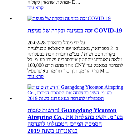
ומחקר, שהאזין לקול ה- E ...
קרא עוד
זכה במניעה ובקרה של מגיפת COVID-19
על ידי מנהל בתאריך 20-02-28
ב -2 בפברואר, גואנגג'ואו יטו קיאנצ'או טכנולוגיית
בקרת רטט ושות ', בע"מ וחברת הבת בבעלותה
מלאה גואנגדונג ייקונטון איירספרינג ושות' בע"מ. כל
אחד מהם תרם 100,000 CNY לתמיכה במאבק נגד
נגיף הרומן. תוך כדי תרומה באופן פעיל M ...
קרא עוד
חדשות טובות! Guangdong Yiconton
Airspring Co., בע"מ. השיג בהצלחה את
הסמכת המרכז הטכנולוגי להנדסה
בגואנגדונג בשנת 2019