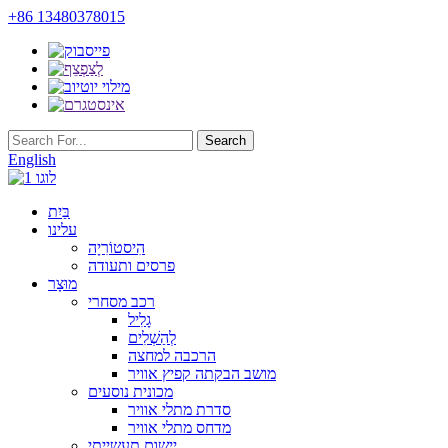
+86 13480378015
English
בַּיִת
עלינו
הִיסטוֹרִיָה
פרסים ותעודה
מוּצָר
רכב מסחרי
גָלִיל
לְהַשְׁלִים
הרכבה למחצה
מושב הבקתה קפיץ אוויר
מכונית נוסעים
סדרת מתלי אוויר
מדחס מתלי אוויר
יישום תעשייתי