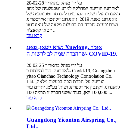
על ידי מנהל בתאריך 20-02-28
לאחרונה הודיעה המחלקה למדע וטכנולוגיה של מחוז
גואנגדונג על רשימת המרכזים להנדסה וטכנולוגיה של
גואנגדונג בשנת 2019. גואנגדונג ייקונטון איירספרינג
ושות 'בע"מ. חברה בת בבעלות מלאה של גואנגג'ואו
ייטאו קיאנצ'ה ...
קרא עוד
נשיא ייטאו, פאנג Xuedong, אומר
שהחברה שמה לב לרשות ה- COVID-19.
על ידי מנהל בתאריך 20-02-25
לאחרונה, כדי להילחם ב- Covid-19, Guangzhou
yitao Qianchao Technology Controlation Co.,
Ltd. הודיעה על 'חברת הבת בבעלות מלאה,
גואנגדונג ייקונטון איירספרינג ושות' בע"מ. יתרום עוד
100,000 יואן, בעוד ששני חברה זו תרמה 100 ...
קרא עוד
Guangdong Yiconton Airspring Co.,
Ltd.,