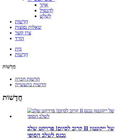
אֶחָד
לְהַכפִּיל
לְשַׁלֵשׁ
חֲדָשׁוֹת
שאלות נפוצות
צרו קשר
הורד
בַּיִת
חֲדָשׁוֹת
חֲדָשׁוֹת
חדשות חברה
חדשות בתעשייה
חֲדָשׁוֹת
קרוב לסיום! פרויקט שלב II של ייקונטון
נכנס לשלב הסופי