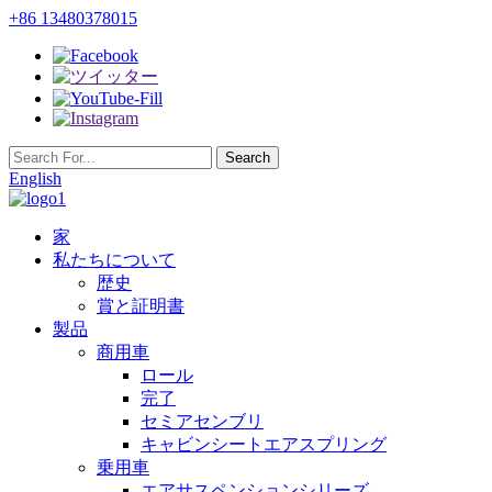
+86 13480378015
English
家
私たちについて
歴史
賞と証明書
製品
商用車
ロール
完了
セミアセンブリ
キャビンシートエアスプリング
乗用車
エアサスペンションシリーズ