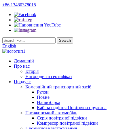
+86 13480378015
English
Домашній
Про нас
Історія
Нагороди та сертифікат
Продукт
Комерційний транспортний засіб
Рулон
Повне
Напівзбірка
Кабіна сидіння Повітряна пружина
Пасажирський автомобіль
Серія повітряної підвіски
Компресор повітряної підвіски
Промислове застосування