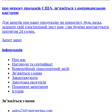
про мережу продажів США, зв’яжіться з американською
кар'єрою
Для запитів про нашу продукцію чи прицеліст, будь ласка,
залиште свій електронний лист нам, і ми будемо контактувати
протягом 24 годин.
Запит зараз
інформація
Про нас
Нагороди та сертифікат
Комерційний транспортний засіб
Зв’яжіться з нами
Завантажувати
Заводська екскурсія
Поширені запитання
Історія
Зв’яжіться з нами
sales23@ytairspring.com