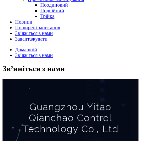
Поодинокий
Подвійний
Трійка
Новини
Поширені запитання
Зв’яжіться з нами
Завантажувати
Домашній
Зв’яжіться з нами
Зв’яжіться з нами
Guangzhou Yitao
Qianchao Control
Technology Co., Ltd