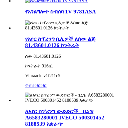
የአገልግሎት ስብሰባ 1V 9781ASA
የአየር ስፕሪንግ ቢሊዎች ለሰው ልጅ
81.43601.0126 ኮንትራት
ሰው 81.43601.0126
ኮንትራት 916n1
Vihraacic v1f211c5
ጥያቄ
ዝርዝር
ለአየር ስፕሪንግ ውድድሮች - ቤኒዝ
A6583280001 IVECO 500301452
8188539 አቋራጭ