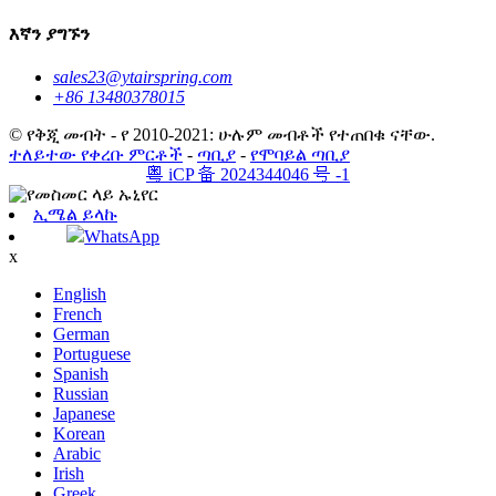
እኛን ያግኙን
sales23@ytairspring.com
+86 13480378015
© የቅጂ መብት - የ 2010-2021: ሁሉም መብቶች የተጠበቁ ናቸው.
ተለይተው የቀረቡ ምርቶች
-
ጣቢያ
-
የሞባይል ጣቢያ
粤 iCP 备 2024344046 号 -1
ኢሜል ይላኩ
WhatsApp
x
English
French
German
Portuguese
Spanish
Russian
Japanese
Korean
Arabic
Irish
Greek