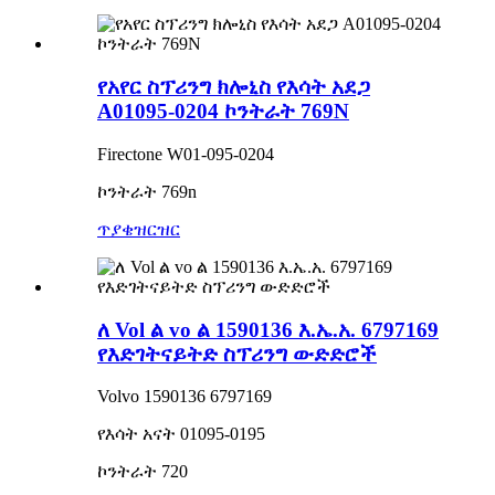
የአየር ስፕሪንግ ክሎኒስ የእሳት አደጋ
A01095-0204 ኮንትራት 769N
Firectone W01-095-0204
ኮንትራት 769n
ጥያቄ
ዝርዝር
ለ Vol ል vo ል 1590136 እ.ኤ.አ. 6797169
የእድገትናይትድ ስፕሪንግ ውድድሮች
Volvo 1590136 6797169
የእሳት አናት 01095-0195
ኮንትራት 720