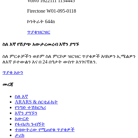
Volvo 1622111 1134445
Firectone W01-095-0118
ኮንትራት 644n
ጥያቄ
ዝርዝር
ስለ እኛ የሽያጭ አውታረመረብ እኛን ያግኙ
ስለ ምርቶቻችን ወይም ስለ ምርኮዎ ዝርዝር ጥያቄዎች እባክዎን ኢሜልዎን
ለእኛ ይተውልን እና በ 24 ሰዓታት ውስጥ እንገናኛለን.
ጥያቄ አሁን
መረጃ
ስለ እኛ
ARARS & ሰርቲፊኬት
የንግድ ተሽከርካሪ
እኛን ያግኙን
አውርድ
የፋብሪካ ጉብኝት
ተዘውትረው የሚጠየቁ ጥያቄዎች
ታሪክ