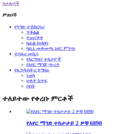
ካታሎጎች
ምድቦች
የንግድ ተሽከርካሪ
ጥቅልል
ተጠናቀቀ
ከፊል ስብሰባ
ካቢኔ መቀመጫ አየር ምንጭ
ተሳፋሪ መኪና
የእርግዝና ተከታዮች
የአየር ማገጃ ጭረት
የኢንዱስትሪ ትግበራ
ነጠላ
ሁለት እጥፍ
ሶስት
ተለይተው የቀረቡ ምርቶች
የአየር ማገድ ተከታታይ 2 ዎቹ 6890