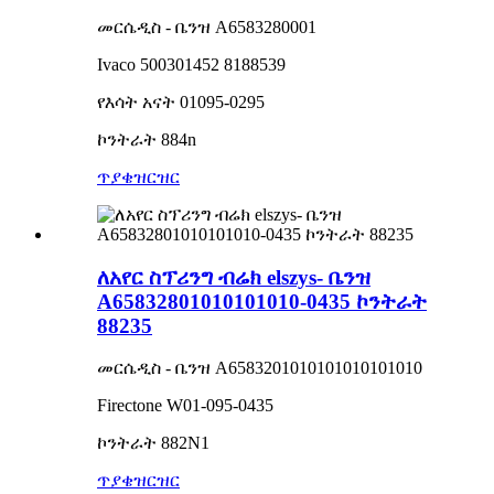
መርሴዲስ - ቤንዝ A6583280001
Ivaco 500301452 8188539
የእሳት አናት 01095-0295
ኮንትራት 884n
ጥያቄ
ዝርዝር
ለአየር ስፕሪንግ ብሬክ elszys- ቤንዝ
A65832801010101010-0435 ኮንትራት
88235
መርሴዲስ - ቤንዝ A6583201010101010101010
Firectone W01-095-0435
ኮንትራት 882N1
ጥያቄ
ዝርዝር