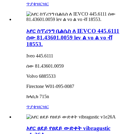
ጥያቄ
ዝርዝር
አየር ስፕሪንግ ቤልሴስ ለ IEVCO 445.6111
ሰው 81.43601.0059 lev ል vo ል vo ቭ
18553.
Iveo 445.6111
ሰው 81.43601.0059
Volvo 6885533
Firectone W01-095-0087
ክላሲክ 715n
ጥያቄ
ዝርዝር
አየር ፀደይ የፀደይ ውድቀት vibragustic