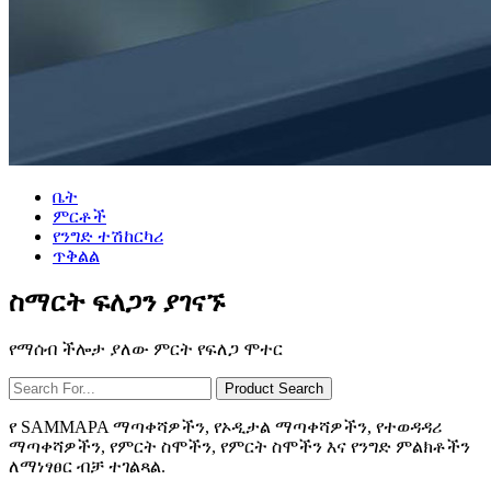
ቤት
ምርቶች
የንግድ ተሽከርካሪ
ጥቅልል
ስማርት ፍለጋን ያገናኙ
የማሰብ ችሎታ ያለው ምርት የፍለጋ ሞተር
የ SAMMAPA ማጣቀሻዎችን, የኦዲታል ማጣቀሻዎችን, የተወዳዳሪ
ማጣቀሻዎችን, የምርት ስሞችን, የምርት ስሞችን እና የንግድ ምልክቶችን
ለማነፃፀር ብቻ ተገልጻል.