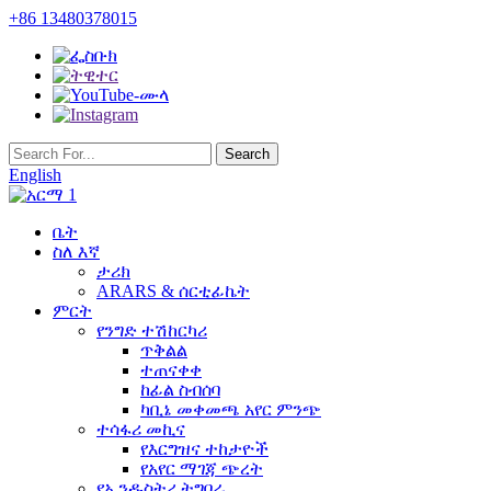
+86 13480378015
English
ቤት
ስለ እኛ
ታሪክ
ARARS & ሰርቲፊኬት
ምርት
የንግድ ተሽከርካሪ
ጥቅልል
ተጠናቀቀ
ከፊል ስብሰባ
ካቢኔ መቀመጫ አየር ምንጭ
ተሳፋሪ መኪና
የእርግዝና ተከታዮች
የአየር ማገጃ ጭረት
የኢንዱስትሪ ትግበራ