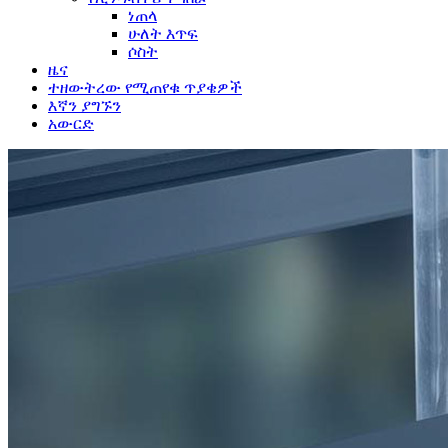
ነጠላ
ሁለት እጥፍ
ሶስት
ዜና
ተዘውትረው የሚጠየቁ ጥያቄዎች
እኛን ያግኙን
አውርድ