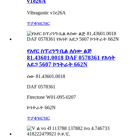
v1e26A
Vibragustic v1e26A
ጥያቄ
ዝርዝር
የአየር ስፕሪንግ ቢል ለሰው ልጅ
81.43601.0018 DAF 0578361 የእሳት
አደጋ 5607 ኮንትራት 662N
ሰው 81.43601.0018
DAF 0578361
Firectone W01-095-0207
ኮንትራት 662N
ጥያቄ
ዝርዝር