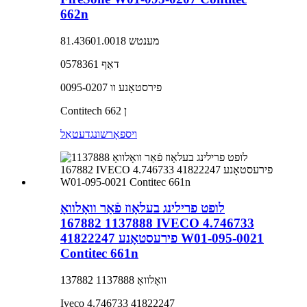
662n
מענטש 81.43601.0018
דאַף 0578361
פירסטאָנע וו 0095-0207
Contitech 662 ן
ויספאָרשונג
דעטאַל
לופט פרילינג בעלאָוז פֿאַר וואָלוואָ
1137888 167882 IVECO 4.746733
41822247 פירעסטאָנע W01-095-0021
Contitec 661n
וואָלוואָ 1137888 137882
Iveco 4.746733 41822247