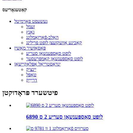
קאַטעגאָריעס
געשעפט פאָרמיטל
זעמל
גאַנץ
האַלב-פֿאַרזאַמלונג
קאַבינע אַוועקזעצן לופט פרילינג
פּאַסאַזשיר מאַשין
לופט סאַספּענשאַן סעריע
לופט סאַספּענשאַן קאַמפּרעסער
ינדאַסטריאַל אַפּלאַקיישאַן
יינציק
טאָפּל
דרייַיק
פיטשערד פּראָדוקטן
לופט סאַספּענשאַן סעריע 2 ס 6890