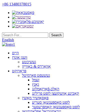
+86 13480378015
English
היים
וועגן אונדז
געשיכטע
אַוואַרדס & באַווייַזן
פּראָדוקט
געשעפט פאָרמיטל
זעמל
גאַנץ
האַלב-פֿאַרזאַמלונג
קאַבינע אַוועקזעצן לופט פרילינג
פּאַסאַזשיר מאַשין
לופט סאַספּענשאַן סעריע
לופט סאַספּענשאַן קאַמפּרעסער
ינדאַסטריאַל אַפּלאַקיישאַן