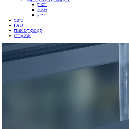
יינציק
טאָפּל
דרייַיק
נייַעס
FAQ
קאָנטאַקט אונדז
אָפּלאָדירן