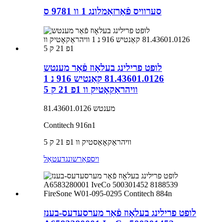
סערוויס פֿאַרזאַמלונג 1 וו 9781 ס
לופט פרילינג בעלאָוז פֿאַר מענטש
81.43601.0126 קאַנטיש 916 נ 1
וויהראַקאָטיק וו 1פ 21 ק 5
מענטש 81.43601.0126
Contitech 916n1
וויהראַקאָאַסטיק וו 1פ 21 ק 5
ויספאָרשונג
דעטאַל
לופט פרילינג בעלאָוז פֿאַר מערסעדעס-בענז