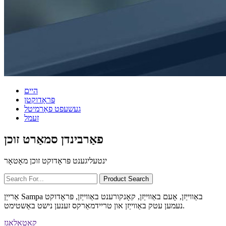
היים
פּראָדוקטן
געשעפט פאָרמיטל
זעמל
פאַרבינדן סמאַרט זוכן
ינטעליגענט פּראָדוקט זוכן מאָטאָר
אַרייַן Sampa באַווייַזן, אָעם באַווייַזן, קאָנקורענט באַווייַזן, פּראָדוקט
נעמען עטק באַווייַזן און טריידמאַרקס זענען נישט באַשטימט.
קאַטאַלאָגז