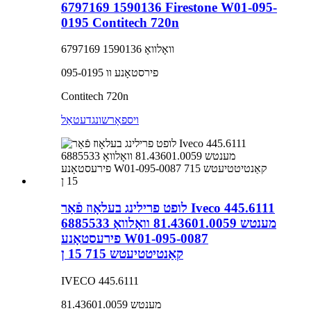
1590136 6797169 Firestone W01-095-
0195 Contitech 720n
וואָלוואָ 1590136 6797169
פירסטאָנע וו 095-0195
Contitech 720n
ויספאָרשונג
דעטאַל
לופט פרילינג בעלאָוז פֿאַר Iveco 445.6111
מענטש 81.43601.0059 וואָלוואָ 6885533
פירעסטאָנע W01-095-0087
קאַנטיטטיעטש 715 15 ן
IVECO 445.6111
מענטש 81.43601.0059