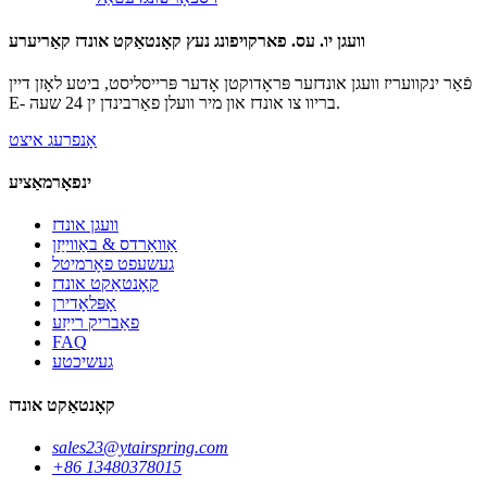
וועגן יו. עס. פארקויפונג נעץ קאָנטאַקט אונדז קאַריערע
פֿאַר ינקוועריז וועגן אונדזער פּראָדוקטן אָדער פּרייסליסט, ביטע לאָזן דיין
E- בריוו צו אונדז און מיר וועלן פאַרבינדן ין 24 שעה.
אָנפרעג איצט
ינפאָרמאַציע
וועגן אונדז
אַוואַרדס & באַווייַזן
געשעפט פאָרמיטל
קאָנטאַקט אונדז
אָפּלאָדירן
פאַבריק רייַזע
FAQ
געשיכטע
קאָנטאַקט אונדז
sales23@ytairspring.com
+86 13480378015