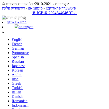
© קאַפּירייט - 2010-2021: כל הזכויות שמורות.
פיטשערד פּראָדוקטן
-
סיטעמאַפּ
-
רירעוודיק פּלאַץ
粤 ICP 备 2024344046 ℃ -1
שיקן E- בריוו
ווהאַצאַפּפּ
x
English
French
German
Portuguese
Spanish
Russian
Japanese
Korean
Arabic
Irish
Greek
Turkish
Italian
Danish
Romanian
Indonesian