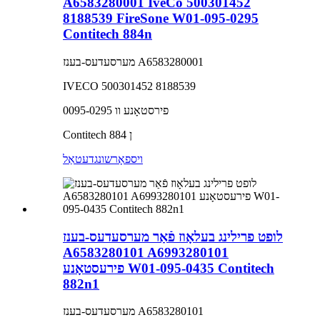
A6583280001 IveCo 500301452
8188539 FireSone W01-095-0295
Contitech 884n
מערסעדעס-בענז A6583280001
IVECO 500301452 8188539
פירסטאָנע וו 0095-0295
Contitech 884 ן
ויספאָרשונג
דעטאַל
לופט פרילינג בעלאָוז פֿאַר מערסעדעס-בענז
A6583280101 A6993280101
פירעסטאָנע W01-095-0435 Contitech
882n1
מערסעדעס-בענז A6583280101