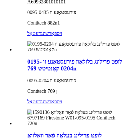
A69932801010101
פירעסטאָנע וו 0095-0435
Contitech 882n1
ויספאָרשונג
דעטאַל
לופט פרילינג בלולאָוז פירעסטאָנע וו 0195-
0204 קאָנטיטש 769n
פירעסטאָנע וו 0095-0204
Contitech 769 ן
ויספאָרשונג
דעטאַל
לופט פרילינג בעלאָוז פֿאַר וואַלוואָ