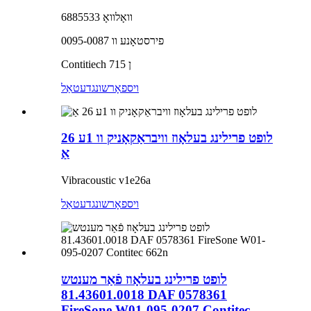
וואָלוואָ 6885533
פירסטאָנע וו 0095-0087
Contitiech 715 ן
ויספאָרשונג
דעטאַל
לופט פרילינג בעלאָוז וויבראַקאָניק וו 1ע 26
אַ
Vibracoustic v1e26a
ויספאָרשונג
דעטאַל
לופט פרילינג בעלאָוז פֿאַר מענטש
81.43601.0018 DAF 0578361
FireSone W01-095-0207 Contitec