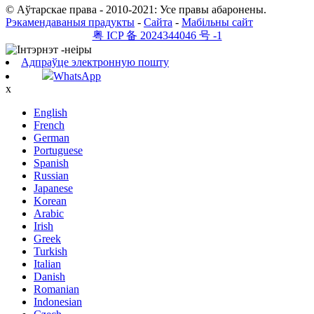
© Аўтарскае права - 2010-2021: Усе правы абаронены.
Рэкамендаваныя прадукты
-
Сайта
-
Мабільны сайт
粤 ICP 备 2024344046 号 -1
Адпраўце электронную пошту
WhatsApp
x
English
French
German
Portuguese
Spanish
Russian
Japanese
Korean
Arabic
Irish
Greek
Turkish
Italian
Danish
Romanian
Indonesian