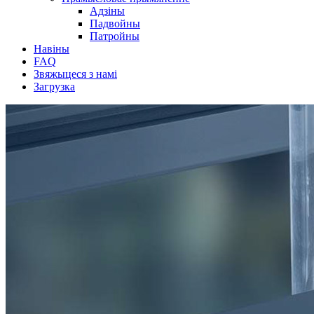
Адзіны
Падвойны
Патройны
Навіны
FAQ
Звяжыцеся з намі
Загрузка