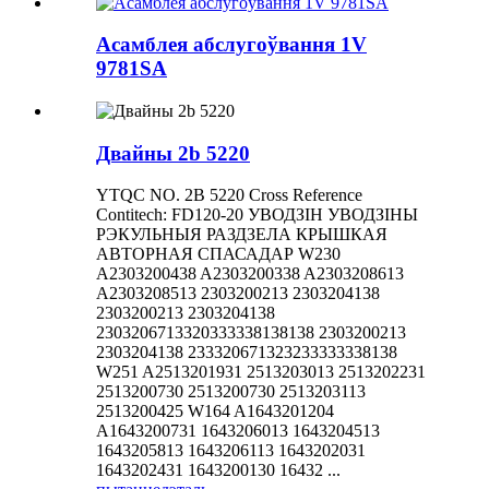
Асамблея абслугоўвання 1V
9781SA
Двайны 2b 5220
YTQC NO. 2B 5220 Cross Reference
Contitech: FD120-20 УВОДЗІН УВОДЗІНЫ
РЭКУЛЬНЫЯ РАЗДЗЕЛА КРЫШКАЯ
АВТОРНАЯ СПАСАДАР W230
A2303200438 A2303200338 A2303208613
A2303208513 2303200213 2303204138
2303200213 2303204138
2303206713320333338138138 2303200213
2303204138 233320671323233333338138
W251 A2513201931 2513203013 2513202231
2513200730 2513200730 2513203113
2513200425 W164 A1643201204
A1643200731 1643206013 1643204513
1643205813 1643206113 1643202031
1643202431 1643200130 16432 ...