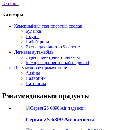
Каталогі
Катэгорыі
Камерцыйны транспартны сродак
Булачка
Поўны
Паўабарона
Вясна для паветра ў салоне
Легкавы аўтамабіль
Серыя паветранай падвескі
Кампрэсар паветранай падвескі
Прамысловае прымяненне
Адзіны
Падвойны
Патройны
Рэкамендаваныя прадукты
Серыя 2S 6890 Air падвескі