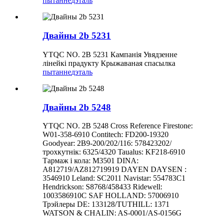
пытанне
дэталь
Двайны 2b 5231
YTQC NO. 2B 5231 Кампанія Увядзенне
лінейкі прадукту Крыжаваная спасылка
пытанне
дэталь
Двайны 2b 5248
YTQC NO. 2B 5248 Cross Reference Firestone:
W01-358-6910 Contitech: FD200-19320
Goodyear: 2B9-200/202/116: 578423202/
трохкутнік: 6325/4320 Taualus: KF218-6910
Тармаж і кола: M3501 DINA:
A812719/AZ812719919 DAYEN DAYSEN :
3546910 Leland: SC2011 Navistar: 554783C1
Hendrickson: S8768/458433 Ridewell:
1003586910C SAF HOLLAND: 57006910
Трэйлеры DE: 133128/TUTHILL: 1371
WATSON & CHALIN: AS-0001/AS-0156G