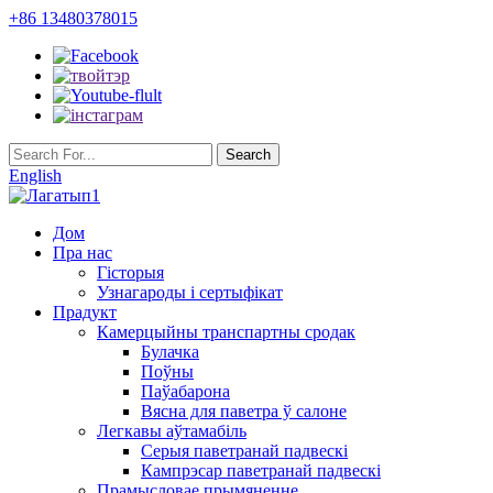
+86 13480378015
English
Дом
Пра нас
Гісторыя
Узнагароды і сертыфікат
Прадукт
Камерцыйны транспартны сродак
Булачка
Поўны
Паўабарона
Вясна для паветра ў салоне
Легкавы аўтамабіль
Серыя паветранай падвескі
Кампрэсар паветранай падвескі
Прамысловае прымяненне