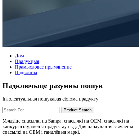
Дом
Прадукцыя
Прамысловае прымяненне
Падвойны
Падключыце разумны пошук
Інтэлектуальная пошукавая сістэма прадукту
Увядзіце спасылкі на Sampa, спасылкі на OEM, спасылкі на
канкурэнтаў, імёны прадуктаў і г.д. Для параўнання заяўлены
спасылкі на OEM і гандлёвыя маркі.