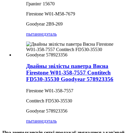
Гранінг 15670
Firestone W01-M58-7679
Goodyear 2B9-269
пытанне
дэталь
Двайны звілісты паветра Вясна
Firestone W01-358-7557 Contitech
FD530-35530 Goodyear 578923356
Firestone W01-358-7557
Contitech FD530-35530
Goodyear 578923356
пытанне
дэталь
Пра амерыканскія сеткі продажаў звяжыцеся з кар'ерай