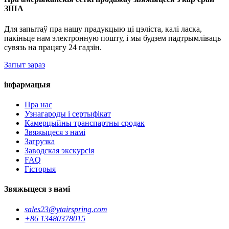
ЗША
Для запытаў пра нашу прадукцыю ці цэліста, калі ласка,
пакіньце нам электронную пошту, і мы будзем падтрымліваць
сувязь на працягу 24 гадзін.
Запыт зараз
інфармацыя
Пра нас
Узнагароды і сертыфікат
Камерцыйны транспартны сродак
Звяжыцеся з намі
Загрузка
Заводская экскурсія
FAQ
Гісторыя
Звяжыцеся з намі
sales23@ytairspring.com
+86 13480378015