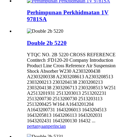
Perhimpunan Perkhidmatan 1V
9781SA
Double 2b 5220
YTQC NO. 2B 5220 CROSS REFERENCE
Contitech :FD120-20 Company Introduction
Product Line Cross Reference Air Suspension
Shock Absorber W230 A2303200438
A2303200338 A2303208613 A2303208513
2303200213 2303204138 2303200213
2303204138 2303206713 2303208513 W251
A2513201931 2513203013 2513202231
2513200730 2513200730 2513203113
2513200425 W164 A1643201204
A1643200731 1643206013 1643204513
1643205813 1643206113 1643202031
1643202431 1643200130 16432 ...
pertanyaan
perincian