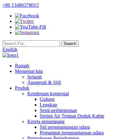
+86 13480378015
English
Rumah
Mengenai kita
Sejarah
Anugerah & Sijil
Produk
Kenderaan komersial
Gulung
Lengkap
Semi-perhimpunan
Spring Air Tempat Duduk Kabin
Kereta penumpang
Siri penggantungan udara
Pemampat penggantungan udara
Permohonan Perindustrian