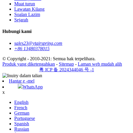
Muat turun
Lawatan Kilang
Soalan Lazim
Sejarah
Hubungi kami
sales23@ytairspring.com
+86 13480378015
© Copyright - 2010-2021: Semua hak terpelihara.
Produk yang diketengahkan
-
Sitemap
-
Laman web mudah alih
粤 ICP 备 2024344046 号 -1
Hantar e -mel
WhatsApp
x
English
French
German
Portuguese
Spanish
Russian