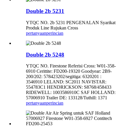
Double 2b 5231
YTQC NO. 2b 5231 PENGENALAN Syarikat
Produk Line Rujukan Cross
pertanyaan
perincian
Double 2b 5248
YTQC NO. Firestone Referisi Cross: W01-358-
6910 Cerittite: FD200-19320 Goodyear: 2B9-
200/202: 578423202/segitiga: 6320201 :
3546910 LELAND: SC2011 NAVISTAR:
554783C1 HENDRICKSON: S8768/458433
RIDEWELL: 1003586910C SAF HOLLAND:
57006910 Trailer DE: 133128/Tuthill: 1371
pertanyaan
perincian