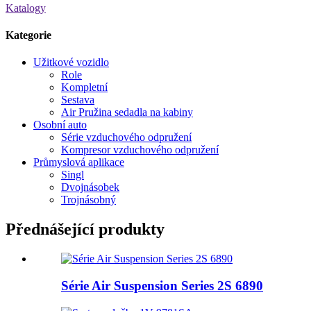
Katalogy
Kategorie
Užitkové vozidlo
Role
Kompletní
Sestava
Air Pružina sedadla na kabiny
Osobní auto
Série vzduchového odpružení
Kompresor vzduchového odpružení
Průmyslová aplikace
Singl
Dvojnásobek
Trojnásobný
Přednášející produkty
Série Air Suspension Series 2S 6890