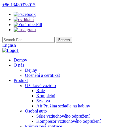
+86 13480378015
English
Domov
O nás
Dějiny
Ocenění a certifikát
Produkt
Užitkové vozidlo
Role
Kompletní
Sestava
Air Pružina sedadla na kabiny
Osobní auto
Série vzduchového odpružení
Kompresor vzduchového odpružení
Průmyslová aplikace