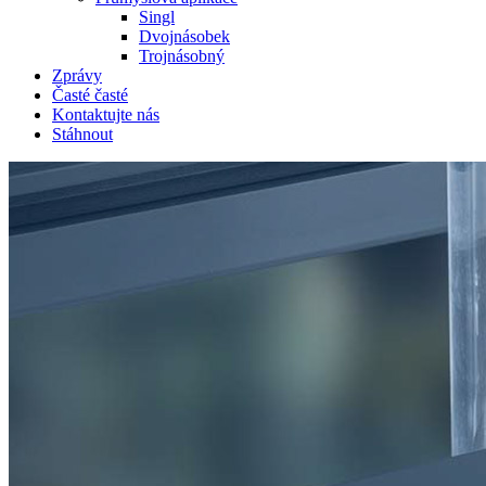
Singl
Dvojnásobek
Trojnásobný
Zprávy
Časté časté
Kontaktujte nás
Stáhnout