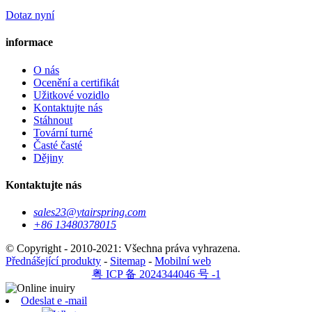
Dotaz nyní
informace
O nás
Ocenění a certifikát
Užitkové vozidlo
Kontaktujte nás
Stáhnout
Tovární turné
Časté časté
Dějiny
Kontaktujte nás
sales23@ytairspring.com
+86 13480378015
© Copyright - 2010-2021: Všechna práva vyhrazena.
Přednášející produkty
-
Sitemap
-
Mobilní web
粤 ICP 备 2024344046 号 -1
Odeslat e -mail