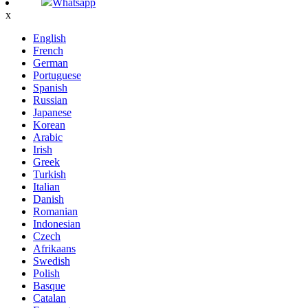
Whatsapp
x
English
French
German
Portuguese
Spanish
Russian
Japanese
Korean
Arabic
Irish
Greek
Turkish
Italian
Danish
Romanian
Indonesian
Czech
Afrikaans
Swedish
Polish
Basque
Catalan