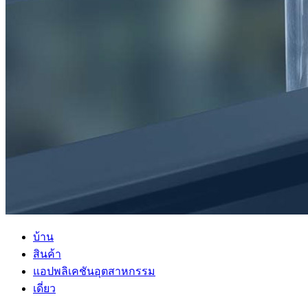
บ้าน
สินค้า
แอปพลิเคชันอุตสาหกรรม
เดี่ยว