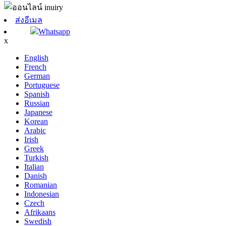
ส่งอีเมล
Whatsapp
x
English
French
German
Portuguese
Spanish
Russian
Japanese
Korean
Arabic
Irish
Greek
Turkish
Italian
Danish
Romanian
Indonesian
Czech
Afrikaans
Swedish