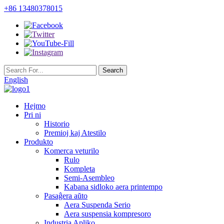
+86 13480378015
English
Hejmo
Pri ni
Historio
Premioj kaj Atestilo
Produkto
Komerca veturilo
Rulo
Kompleta
Semi-Asembleo
Kabana sidloko aera printempo
Pasaĝera aŭto
Aera Suspenda Serio
Aera suspensia kompresoro
Industria Apliko