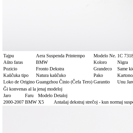
Tajpu
Aera Suspenda Printempo
Modelo Ne.
1C 731
Aŭto faras
BMW
Koloro
Nigra
Pozicio
Fronto Dekstra
Grandeco
Same kie
Kaŭĉuka tipo
Natura kaŭĉuko
Pako
Kartono
Loko de Origino
Guangzhou Ĉinio (Ĉefa Tero)
Garantio
Unu Jar
Ĝi konvenas al la jenaj modeloj
Jaro
Faru
Modelo
Detaloj
2000-2007
BMW
X5
Antaŭaj dekstraj streĉoj - kun normaj sus