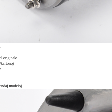
8
l originalo
/kartonoj
o
pendaj modeloj