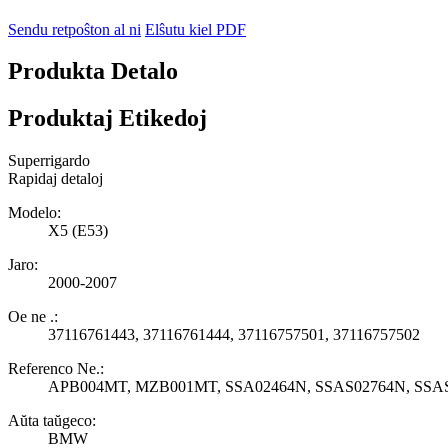
Sendu retpoŝton al ni
Elŝutu kiel PDF
Produkta Detalo
Produktaj Etikedoj
Superrigardo
Rapidaj detaloj
Modelo:
X5 (E53)
Jaro:
2000-2007
Oe ne .:
37116761443, 37116761444, 37116757501, 37116757502
Referenco Ne.:
APB004MT, MZB001MT, SSA02464N, SSAS02764N, SSA
Aŭta taŭgeco:
BMW