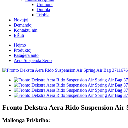
Ununura
Duobla
Triobla
Novaĵoj
Demandoj
Kontaktu nin
Elŝuti
Hejmo
Produktoj
Pasaĝera aŭto
Aera Suspenda Serio
Fronto Dekstra Aera Rido Suspension Air
Mallonga Priskribo: