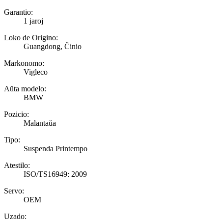
Garantio:
1 jaroj
Loko de Origino:
Guangdong, Ĉinio
Markonomo:
Vigleco
Aŭta modelo:
BMW
Pozicio:
Malantaŭa
Tipo:
Suspenda Printempo
Atestilo:
ISO/TS16949: 2009
Servo:
OEM
Uzado: