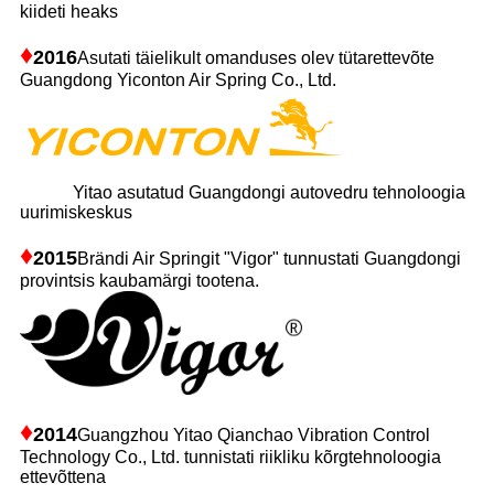
kiideti heaks
♦
2016
Asutati täielikult omanduses olev tütarettevõte
Guangdong Yiconton Air Spring Co., Ltd.
Yitao asutatud Guangdongi autovedru tehnoloogia
uurimiskeskus
♦
2015
Brändi Air Springit "Vigor" tunnustati Guangdongi
provintsis kaubamärgi tootena.
♦
2014
Guangzhou Yitao Qianchao Vibration Control
Technology Co., Ltd. tunnistati riikliku kõrgtehnoloogia
ettevõttena