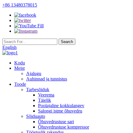
+86 13480378015
English
Kodu
Meist
Ajalugu
Auhinnad ja tunnistus
Toode
Tarbesõiduk
Veerema
Täielik
Poolajaline kokkulangev
Salongi istme õhuvedru
Sõiduauto
Õhuvedrustuse sari
Õhuvedrustuse kompressor
Tööstuslik rakendus