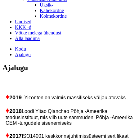
Üksik-
Kahekordne
Kolmekordne
Uudised
KKK -d
Võtke meiega ühendust
Alla laadima
Kodu
Ajalugu
Ajalugu
♦
2019
Yiconton on valmis massiliseks väljaulatuvaks
♦
2018
Loodi Yitao Qianchao Põhja -Ameerika
teadusinstituut, mis viib uute sammudeni Põhja -Ameerika
OEM -turgudele sisenemiseks
♦
2017
ISO14001 keskkonnajuhtimissüsteemi sertifikaat