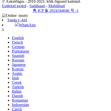
© Autoriõigus - 2010-2021: kõik õigused kaitstud.
Esitletud tooted
-
Saidikaart
-
Mobiilisait
粤 ICP 备 2024344046 号 -1
Saada e -kiri
WhatsApp
x
English
French
German
Portuguese
Spanish
Russian
Japanese
Korean
Arabic
Irish
Greek
Turkish
Italian
Danish
Romanian
Indonesian
Czech