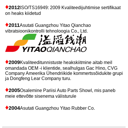
♦
2012
ISO/TS16949: 2009 Kvaliteedijuhtimise sertifikaat
on heaks kiidetud
♦
2011
Asutati Guangzhou Yitao Qianchao
vibratsioonikontrolli tehnoloogia Co., Ltd.
♦
2009
Kvaliteeditunnistuste heakskiitmine aitab meil
omandada OEM -i klientide, sealhulgas Gac Hino, CVG
Company Ameerika Ühendriikide kommertssõidukite grupi
ja Dongfeng Lear Company turu.
♦
2005
Osalemine Pariisi Auto Parts Showl, mis paneb
meie ettevõtte sisenema välisturule
♦
2004
Asutati Guangzhou Yitao Rubber Co.