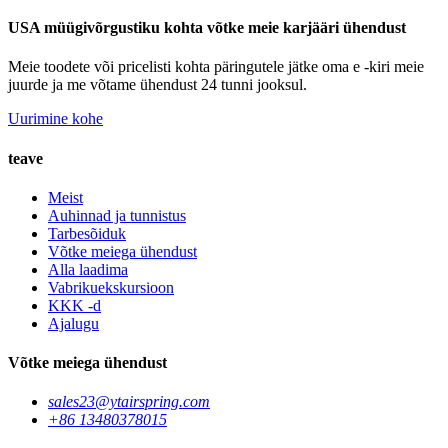
USA müügivõrgustiku kohta võtke meie karjääri ühendust
Meie toodete või pricelisti kohta päringutele jätke oma e -kiri meie
juurde ja me võtame ühendust 24 tunni jooksul.
Uurimine kohe
teave
Meist
Auhinnad ja tunnistus
Tarbesõiduk
Võtke meiega ühendust
Alla laadima
Vabrikuekskursioon
KKK -d
Ajalugu
Võtke meiega ühendust
sales23@ytairspring.com
+86 13480378015