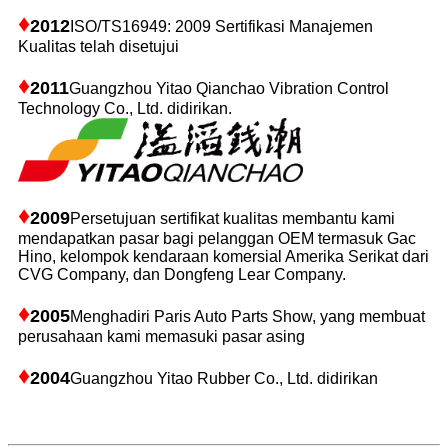
♦
2012
ISO/TS16949: 2009 Sertifikasi Manajemen
Kualitas telah disetujui
♦
2011
Guangzhou Yitao Qianchao Vibration Control
Technology Co., Ltd. didirikan.
♦
2009
Persetujuan sertifikat kualitas membantu kami
mendapatkan pasar bagi pelanggan OEM termasuk Gac
Hino, kelompok kendaraan komersial Amerika Serikat dari
CVG Company, dan Dongfeng Lear Company.
♦
2005
Menghadiri Paris Auto Parts Show, yang membuat
perusahaan kami memasuki pasar asing
♦
2004
Guangzhou Yitao Rubber Co., Ltd. didirikan