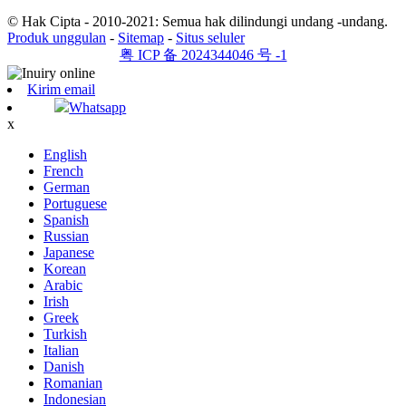
© Hak Cipta - 2010-2021: Semua hak dilindungi undang -undang.
Produk unggulan
-
Sitemap
-
Situs seluler
粤 ICP 备 2024344046 号 -1
Kirim email
Whatsapp
x
English
French
German
Portuguese
Spanish
Russian
Japanese
Korean
Arabic
Irish
Greek
Turkish
Italian
Danish
Romanian
Indonesian