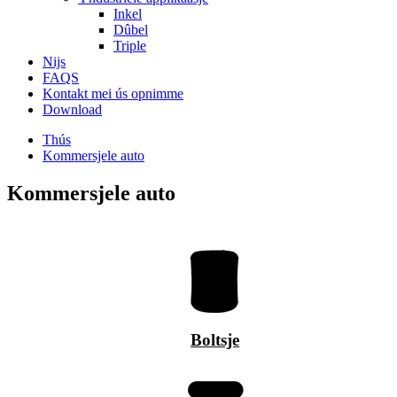
Inkel
Dûbel
Triple
Nijs
FAQS
Kontakt mei ús opnimme
Download
Thús
Kommersjele auto
Kommersjele auto
Boltsje