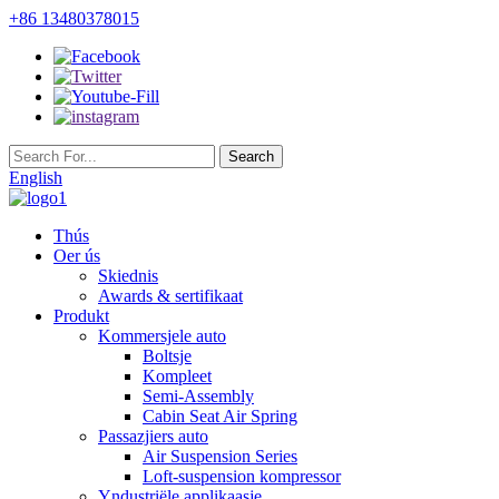
+86 13480378015
English
Thús
Oer ús
Skiednis
Awards & sertifikaat
Produkt
Kommersjele auto
Boltsje
Kompleet
Semi-Assembly
Cabin Seat Air Spring
Passazjiers auto
Air Suspension Series
Loft-suspension kompressor
Yndustriële applikaasje