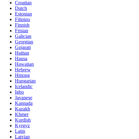
Croatian
Dutch
Estonian
Filipino
Finnish
Frisian
Galician
Georgian
Gujarati
Haitian
Hausa
Hawaiian
Hebrew
Hmong
Hungarian
Icelandic
Igbo
Javanese
Kannada
Kazakh
Khmer
Kurdish
Kyrgyz
Latin
Latvian