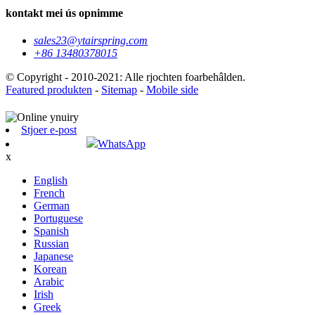
kontakt mei ús opnimme
sales23@ytairspring.com
+86 13480378015
© Copyright - 2010-2021: Alle rjochten foarbehâlden.
Featured produkten
-
Sitemap
-
Mobile side
Stjoer e-post
WhatsApp
x
English
French
German
Portuguese
Spanish
Russian
Japanese
Korean
Arabic
Irish
Greek