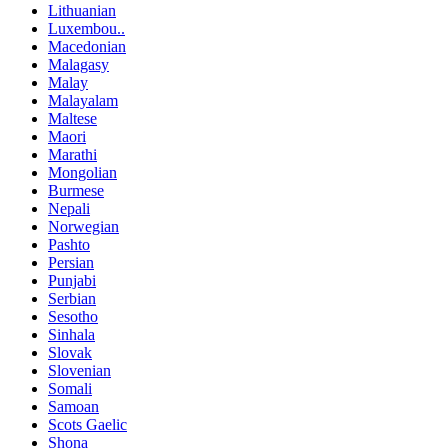
Lithuanian
Luxembou..
Macedonian
Malagasy
Malay
Malayalam
Maltese
Maori
Marathi
Mongolian
Burmese
Nepali
Norwegian
Pashto
Persian
Punjabi
Serbian
Sesotho
Sinhala
Slovak
Slovenian
Somali
Samoan
Scots Gaelic
Shona