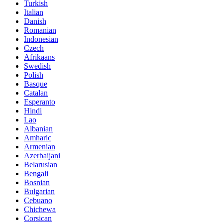
Turkish
Italian
Danish
Romanian
Indonesian
Czech
Afrikaans
Swedish
Polish
Basque
Catalan
Esperanto
Hindi
Lao
Albanian
Amharic
Armenian
Azerbaijani
Belarusian
Bengali
Bosnian
Bulgarian
Cebuano
Chichewa
Corsican