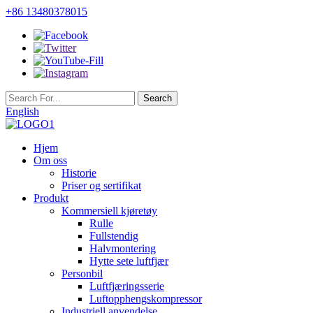
+86 13480378015
English
Hjem
Om oss
Historie
Priser og sertifikat
Produkt
Kommersiell kjøretøy
Rulle
Fullstendig
Halvmontering
Hytte sete luftfjær
Personbil
Luftfjæringsserie
Luftopphengskompressor
Industriell anvendelse