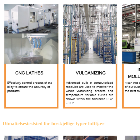
Utmattelsesteststed for forskjellige typer luftfjær