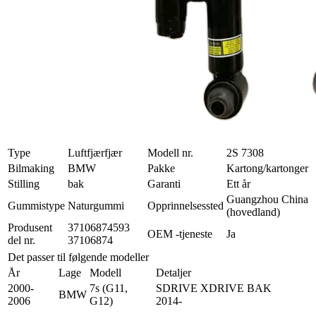
Type
Luftfjærfjær
Modell nr.
2S 7308
Bilmaking
BMW
Pakke
Kartong/kartonger
Stilling
bak
Garanti
Ett år
Guangzhou China
Gummistype
Naturgummi
Opprinnelsessted
(hovedland)
Produsent
37106874593
OEM -tjeneste
Ja
del nr.
37106874
Det passer til følgende modeller
År
Lage
Modell
Detaljer
2000-
7s (G11,
SDRIVE XDRIVE BAK
BMW
2006
G12)
2014-