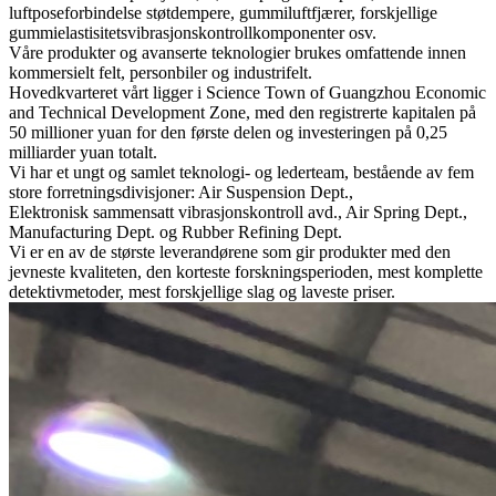
luftposeforbindelse støtdempere, gummiluftfjærer, forskjellige
gummielastisitetsvibrasjonskontrollkomponenter osv.
Våre produkter og avanserte teknologier brukes omfattende innen
kommersielt felt, personbiler og industrifelt.
Hovedkvarteret vårt ligger i Science Town of Guangzhou Economic
and Technical Development Zone, med den registrerte kapitalen på
50 millioner yuan for den første delen og investeringen på 0,25
milliarder yuan totalt.
Vi har et ungt og samlet teknologi- og lederteam, bestående av fem
store forretningsdivisjoner: Air Suspension Dept.,
Elektronisk sammensatt vibrasjonskontroll avd., Air Spring Dept.,
Manufacturing Dept. og Rubber Refining Dept.
Vi er en av de største leverandørene som gir produkter med den
jevneste kvaliteten, den korteste forskningsperioden, mest komplette
detektivmetoder, mest forskjellige slag og laveste priser.