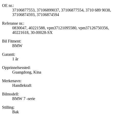
OE nr.:
37106877553, 37106899037, 37106877554, 3710 689 9038,
37106874593, 37106874594
Referanse nr.:
0830047, 40221588, vpm37121095580, vpm37126750356,
40221618, 30-00028-SX
Bil Fitment:
BMW
Garanti:
1 år
Opprinnelsessted:
Guangdong, Kina
Merkenavn:
Handlekraft
Bilmodell:
BMW 7 -serie
Stilling:
Bak