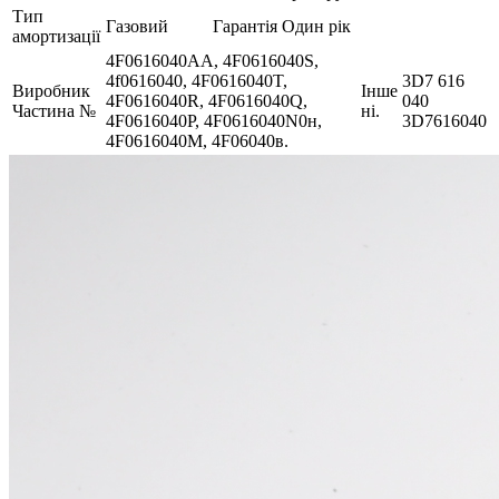
Тип
Газовий
Гарантія
Один рік
амортизації
4F0616040AA, 4F0616040S,
4f0616040, 4F0616040T,
3D7 616
Виробник
Інше
4F0616040R, 4F0616040Q,
040
Частина №
ні.
4F0616040P, 4F0616040N0н,
3D7616040
4F0616040M, 4F06040в.