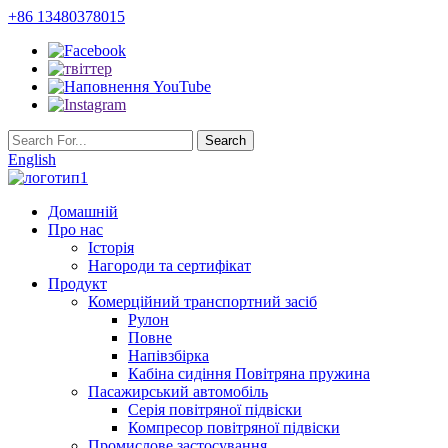
+86 13480378015
English
Домашній
Про нас
Історія
Нагороди та сертифікат
Продукт
Комерційний транспортний засіб
Рулон
Повне
Напівзбірка
Кабіна сидіння Повітряна пружина
Пасажирський автомобіль
Серія повітряної підвіски
Компресор повітряної підвіски
Промислове застосування