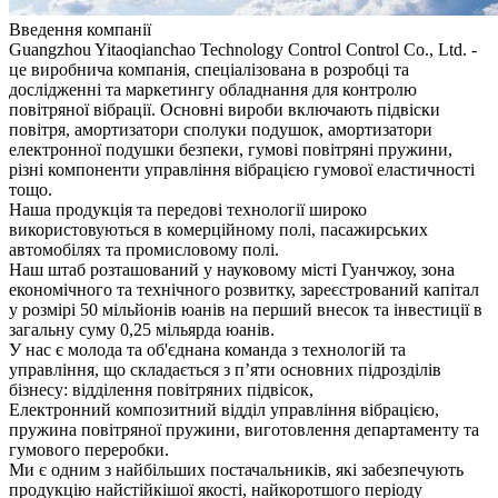
Введення компанії
Guangzhou Yitaoqianchao Technology Control Control Co., Ltd. -
це виробнича компанія, спеціалізована в розробці та
дослідженні та маркетингу обладнання для контролю
повітряної вібрації. Основні вироби включають підвіски
повітря, амортизатори сполуки подушок, амортизатори
електронної подушки безпеки, гумові повітряні пружини,
різні компоненти управління вібрацією гумової еластичності
тощо.
Наша продукція та передові технології широко
використовуються в комерційному полі, пасажирських
автомобілях та промисловому полі.
Наш штаб розташований у науковому місті Гуанчжоу, зона
економічного та технічного розвитку, зареєстрований капітал
у розмірі 50 мільйонів юанів на перший внесок та інвестиції в
загальну суму 0,25 мільярда юанів.
У нас є молода та об'єднана команда з технологій та
управління, що складається з п’яти основних підрозділів
бізнесу: відділення повітряних підвісок,
Електронний композитний відділ управління вібрацією,
пружина повітряної пружини, виготовлення департаменту та
гумового переробки.
Ми є одним з найбільших постачальників, які забезпечують
продукцію найстійкішої якості, найкоротшого періоду