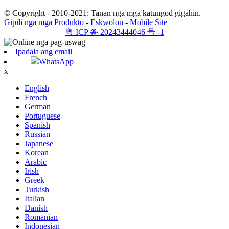
© Copyright - 2010-2021: Tanan nga mga katungod gigahin.
Gipili nga mga Produkto
-
Eskwolon
-
Mobile Site
粤 ICP 备 20243444046 号 -1
Ipadala ang email
WhatsApp
x
English
French
German
Portuguese
Spanish
Russian
Japanese
Korean
Arabic
Irish
Greek
Turkish
Italian
Danish
Romanian
Indonesian