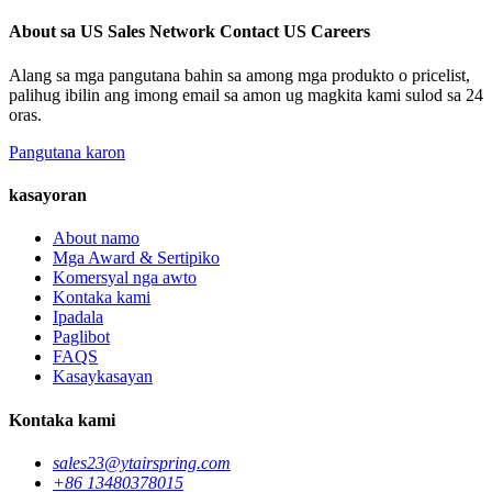
About sa US Sales Network Contact US Careers
Alang sa mga pangutana bahin sa among mga produkto o pricelist,
palihug ibilin ang imong email sa amon ug magkita kami sulod sa 24
oras.
Pangutana karon
kasayoran
About namo
Mga Award & Sertipiko
Komersyal nga awto
Kontaka kami
Ipadala
Paglibot
FAQS
Kasaykasayan
Kontaka kami
sales23@ytairspring.com
+86 13480378015