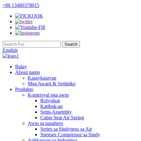
+86 13480378015
English
Balay
About namo
Kasaykasayan
Mga Award & Sertipiko
Produkto
Komersyal nga awto
Rolyohon
Katibuk-an
Semi-Assembly
Cabin Seat Air Spring
Awto sa pasahero
Series sa Sindyness sa Air
Spensee Compressor sa Sindy
Aplikasyon sa Industriya