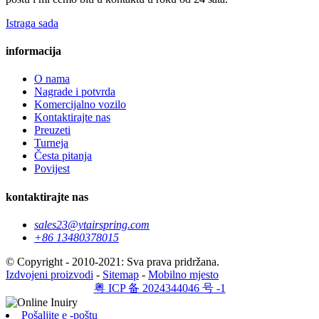
Istraga sada
informacija
O nama
Nagrade i potvrda
Komercijalno vozilo
Kontaktirajte nas
Preuzeti
Turneja
Česta pitanja
Povijest
kontaktirajte nas
sales23@ytairspring.com
+86 13480378015
© Copyright - 2010-2021: Sva prava pridržana.
Izdvojeni proizvodi
-
Sitemap
-
Mobilno mjesto
粤 ICP 备 2024344046 号 -1
Pošaljite e -poštu