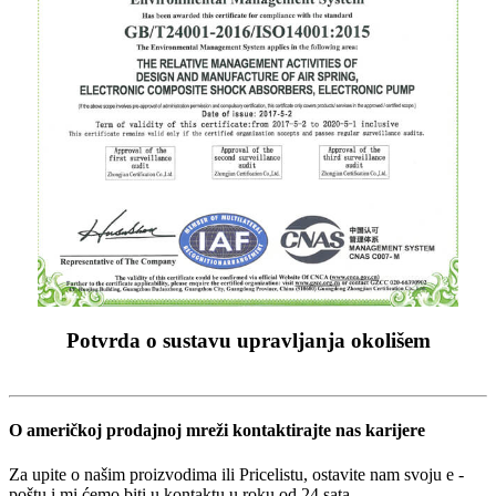
Potvrda o sustavu upravljanja okolišem
O američkoj prodajnoj mreži kontaktirajte nas karijere
Za upite o našim proizvodima ili Pricelistu, ostavite nam svoju e -
poštu i mi ćemo biti u kontaktu u roku od 24 sata.