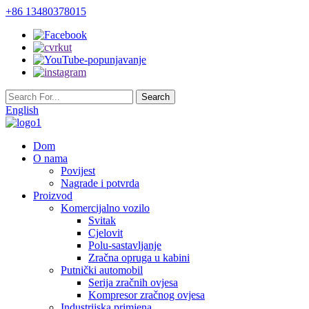
+86 13480378015
English
Dom
O nama
Povijest
Nagrade i potvrda
Proizvod
Komercijalno vozilo
Svitak
Cjelovit
Polu-sastavljanje
Zračna opruga u kabini
Putnički automobil
Serija zračnih ovjesa
Kompresor zračnog ovjesa
Industrijska primjena