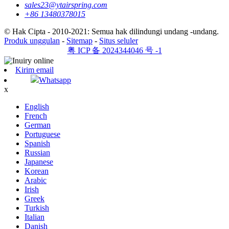
sales23@ytairspring.com
+86 13480378015
© Hak Cipta - 2010-2021: Semua hak dilindungi undang -undang.
Produk unggulan
-
Sitemap
-
Situs seluler
粤 ICP 备 2024344046 号 -1
Kirim email
Whatsapp
x
English
French
German
Portuguese
Spanish
Russian
Japanese
Korean
Arabic
Irish
Greek
Turkish
Italian
Danish