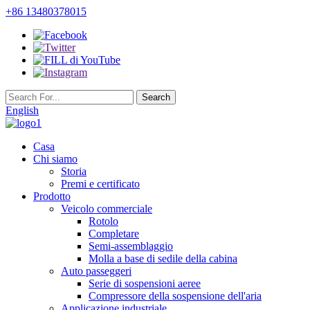
+86 13480378015
English
Casa
Chi siamo
Storia
Premi e certificato
Prodotto
Veicolo commerciale
Rotolo
Completare
Semi-assemblaggio
Molla a base di sedile della cabina
Auto passeggeri
Serie di sospensioni aeree
Compressore della sospensione dell'aria
Applicazione industriale