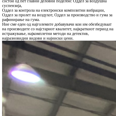
состои од пет главни деловни поделби: Оддел за воздушна
суспензија,
Оддел за контрола на електронски композитни вибрации,
Оддел за пролет на воздухот, Оддел за производство и гума за
рафинирање на гума.
Ние сме еден од најголемите добавувачи кои им обезбедуваат
на производите со најстариот квалитет, најкраткиот период на
истражување, најкомплетни методи на детектив,
најразновидни видови и најниски цени.