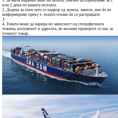
1. За мали нарачки оние на залиха, обично испорачуваме за 1
или 2 дена по вашата исплата.
2. Додека за оние што се надвор од залиха, зависи, ние ќе ве
информираме преку е -пошта откако ќе се распрашате.
3.
4. Товата може да варира во зависност од специфичната
тежина, волуменот и адресата, ве молиме проверете со нас за
точниот товар.