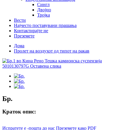
Сингл
Двојно
Тројка
Вести
Најчесто поставувани прашања
Контактирајте не
Преземете
Дома
Пролет на воздухот од типот на ракав
Бр.
Краток опис:
Испратете е -пошта до нас
Преземете како PDF