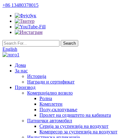
+86 13480378015
English
Дома
За нас
Историја
Награди и сертификат
Производ
Комерцијално возило
Ролна
Комплетен
Полу-склопување
Пролет на седиштето на кабината
Патнички автомобил
Серија за суспензија на воздухот
Компресор за суспензија на воздухот
Индустриска апликација