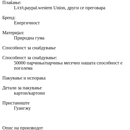
Плаќање:
L/ct/t.paypal.western Union, други се преговара
Бренд:
Енергичност
Материјал:
Природна гума
Способност за снабдување
Способност за снабдување:
50000 парчиња/парчиња месечно нашата способност е
поголема
Пакување и испорака
Детали за пакување
картон/картони
Пристаниште
Гуангжу
Опис на производот