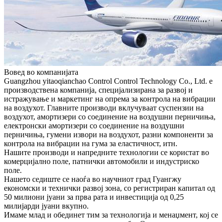
Вовед во компанијата
Guangzhou yitaoqianchao Control Control Technology Co., Ltd. е
производствена компанија, специјализирана за развој и
истражување и маркетинг на опрема за контрола на вибрации
на воздухот. Главните производи вклучуваат суспензии на
воздухот, амортизери со соединение на воздушни перничиња,
електронски амортизери со соединение на воздушни
перничиња, гумени извори на воздухот, разни компоненти за
контрола на вибрации на гума за еластичност, итн.
Нашите производи и напредните технологии се користат во
комерцијално поле, патнички автомобили и индустриско
поле.
Нашето седиште се наоѓа во научниот град Гуангжу
економски и технички развој зона, со регистриран капитал од
50 милиони јуани за прва рата и инвестиција од 0,25
милијарди јуани вкупно.
Имаме млад и обединет тим за технологија и менаџмент, кој се