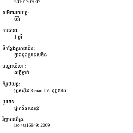
50101307007
សមីការរថយន្ត:
ចីវ័រ
ការធានា:
1 ឆ្នាំ
ទីកន្លែងប្រភពដើម:
ក្វាងទុងប្រទេសចិន
ឈ្មោះយីហោ:
លត្ធិម្នាក់
គំរូរថយន្ត:
ក្រុមហ៊ុន Renault Vi បុព្វលាភ
ប្រភេទ:
ផ្អាកនិទាឃរដូវ
វិញ្ញាបនប័ត្រ:
iso / ts16949: 2009