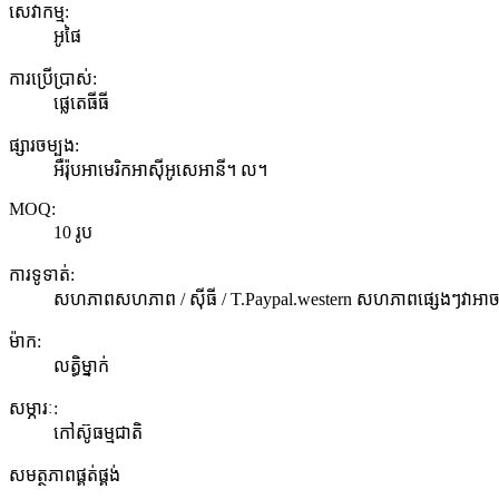
សេវាកម្ម:
អូផៃ
ការប្រើប្រាស់:
ផ្លេតេធីធី
ផ្សារចម្បង:
អឺរ៉ុបអាមេរិកអាស៊ីអូសេអានី។ ល។
MOQ:
10 រូប
ការទូទាត់:
សហភាពសហភាព / ស៊ីធី / T.Paypal.western សហភាពផ្សេងៗវាអា
ម៉ាក:
លត្ធិម្នាក់
សម្ភារៈ:
កៅស៊ូធម្មជាតិ
សមត្ថភាពផ្គត់ផ្គង់