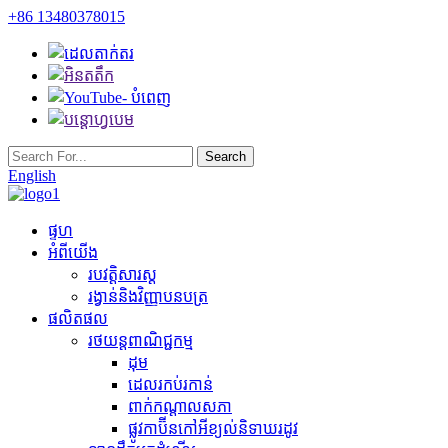
+86 13480378015
English
ផ្ទហ
អំពីយើង
របវត្ដិសារស្ដ
រង្វាន់និងវិញ្ញាបនបត្រ
ផលិតផល
រថយន្តពាណិជ្ជកម្ម
ដុម
ដេលរកប់រកាន់
ពាក់កណ្តាលសភា
ផ្លូវកាប៊ីនកៅអីខ្យល់និទាឃរដូវ