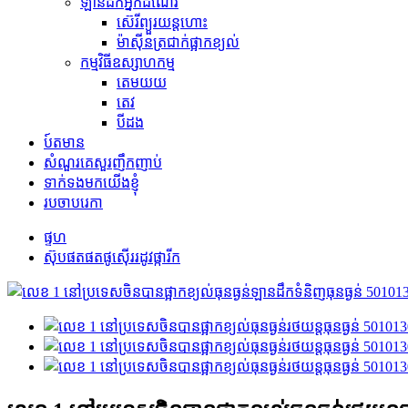
ឡានដឹកអ្នកដំណើរ
ស៊េរីព្យួរយន្តហោះ
ម៉ាស៊ីនត្រជាក់ផ្អាកខ្យល់
កម្មវិធីឧស្សាហកម្ម
តេមយយ
តេវ
បីដង
ប៍តមាន
សំណួរគេសួរញឹកញាប់
ទាក់ទងមកយើងខ្ញុំ
របចាបរេកា
ផ្ទហ
ស៊ុបផតផតផូស៊ើររដូវផ្ការីក