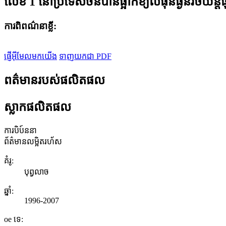
លេខ 1 នៅប្រទេសចិនបានផ្អាកខ្យល់ធុនធ្ងន់រថយន្តធ
ការពិពណ៌នាខ្លី:
ផ្ញើអ៊ីមែលមកយើង
ទាញយកជា PDF
ពត៌មានរបស់ផលិតផល
ស្លាកផលិតផល
ការបិប៍ននា
ព័ត៌មានលម្អិតរហ័ស
គំរូ:
បុព្វលាច
ឆ្នាំ:
1996-2007
oe ទេ: