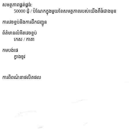
សមត្ថភាពផ្គត់ផ្គង់:
50000 ដុំ / បំណែកក្នុងមួយខែសមត្ថភាពរបស់យើងគឺធំជាងមុន
ការវេចខ្ចប់និងការដឹកជញ្ជូន
ព័ត៌មានលំអិតវេចខ្ចប់
កេស / កាតា
កមបង់ផេ
ក្វាងចូវ
ការពិពណ៌នាផលិតផល