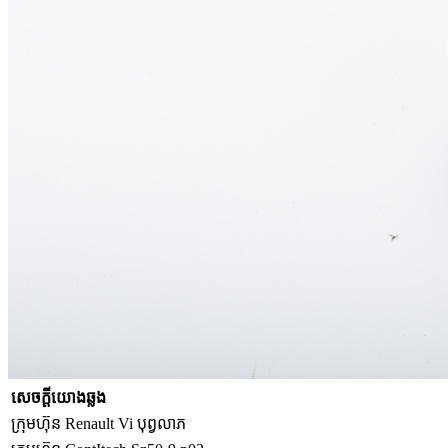
សេចក្តីយោងឆ្លង
ក្រុមហ៊ុន Renault Vi បុព្វលាភ