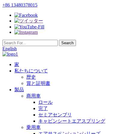
+86 13480378015
English
家
私たちについて
歴史
賞と証明書
製品
商用車
ロール
完了
セミアセンブリ
キャビンシートエアスプリング
乗用車
エアサスペンションシリーズ