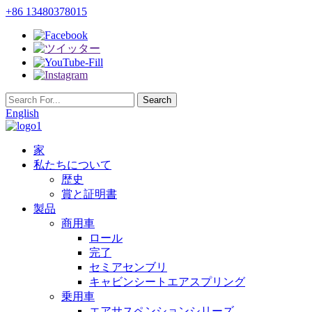
+86 13480378015
English
家
私たちについて
歴史
賞と証明書
製品
商用車
ロール
完了
セミアセンブリ
キャビンシートエアスプリング
乗用車
エアサスペンションシリーズ