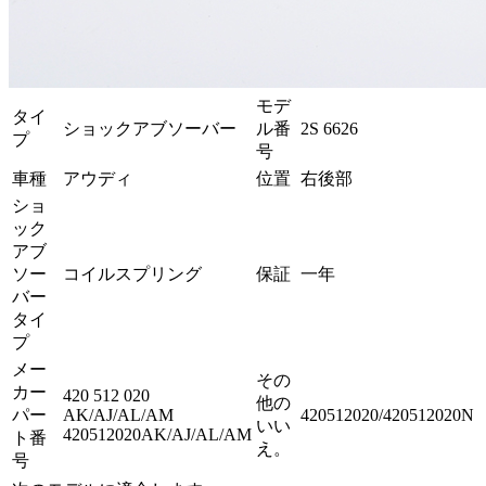
モデ
タイ
ショックアブソーバー
ル番
2S 6626
プ
号
車種
アウディ
位置
右後部
ショ
ック
アブ
ソー
コイルスプリング
保証
一年
バー
タイ
プ
メー
その
カー
420 512 020
他の
パー
AK/AJ/AL/AM
420512020/420512020N
いい
420512020AK/AJ/AL/AM
ト番
え。
号