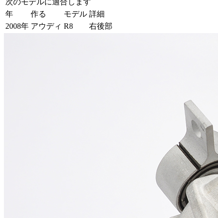
次のモデルに適合します
年
作る
モデル
詳細
2008年
アウディ
R8
右後部