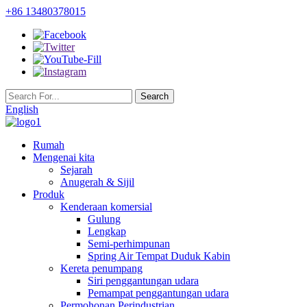
+86 13480378015
English
Rumah
Mengenai kita
Sejarah
Anugerah & Sijil
Produk
Kenderaan komersial
Gulung
Lengkap
Semi-perhimpunan
Spring Air Tempat Duduk Kabin
Kereta penumpang
Siri penggantungan udara
Pemampat penggantungan udara
Permohonan Perindustrian