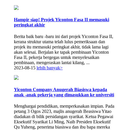
Hampir siap! Projek Yiconton Fasa II memasuki
peringkat akhir
Berita baik baru -baru ini dari projek Yiconton Fasa II,
kerana struktur utama telah lulus pemeriksaan dan
projek itu memasuki peringkat akhir, tidak lama lagi
akan selesai. Berjalan ke tapak pembinaan Yiconton
Fasa II, pekerja bergegas untuk menyelesaikan
pembinaan, mengeraskan lantai kilang, ...
2023-08-15
lebih banyak>
Yiconton Company Anugerah Biasiswa kepada
anak -anak pekerja yang dimasukkan ke universiti
Menghargai pendidikan, memperkasakan impian. Pada
petang 3 Ogos 2023, majlis anugerah Beasiswa Yitao
diadakan di bilik persidangan syarikat. Ketua Pegawai
Eksekutif Syarikat Li Ming, Naib Presiden Eksekutif
Qu Yuheng, penerima biasiswa dan ibu bapa mereka