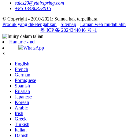
sales23@ytairspring.com
+86 13480378015
© Copyright - 2010-2021: Semua hak terpelihara.
Produk yang diketengahkan
-
Sitemap
-
Laman web mudah alih
粤 ICP 备 2024344046 号 -1
Hantar e -mel
WhatsApp
x
English
French
German
Portuguese
Spanish
Russian
Japanese
Korean
Arabic
Irish
Greek
Turkish
Italian
Danish