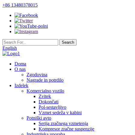
+86 13480378015
English
Doma
O nas
Zgodovina
Nagrade in potrdilo
Izdelek
Komercialno vozilo
Zvitek
Dokončati
Pol-sestavljivo
Vzmet sedeža v kabini
Potniški avto
Serija zračnega vzmetenja
Kompresor zračne suspenzije
Industrijska uporaba