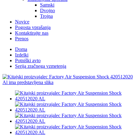
Samski
Dvojno
Trojna
Novice
Pogosta vprašanja
Kontaktirajte nas
Prenos
Doma
Izdelki
Potniški avto
Serija zračnega vzmetenja