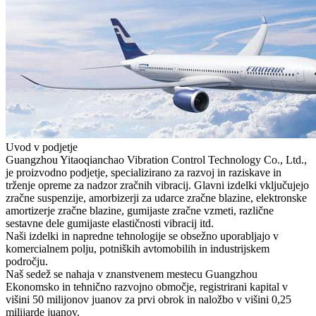
Uvod v podjetje
Guangzhou Yitaoqianchao Vibration Control Technology Co., Ltd.,
je proizvodno podjetje, specializirano za razvoj in raziskave in
trženje opreme za nadzor zračnih vibracij. Glavni izdelki vključujejo
zračne suspenzije, amorbizerji za udarce zračne blazine, elektronske
amortizerje zračne blazine, gumijaste zračne vzmeti, različne
sestavne dele gumijaste elastičnosti vibracij itd.
Naši izdelki in napredne tehnologije se obsežno uporabljajo v
komercialnem polju, potniških avtomobilih in industrijskem
področju.
Naš sedež se nahaja v znanstvenem mestecu Guangzhou
Ekonomsko in tehnično razvojno območje, registrirani kapital v
višini 50 milijonov juanov za prvi obrok in naložbo v višini 0,25
milijarde juanov.