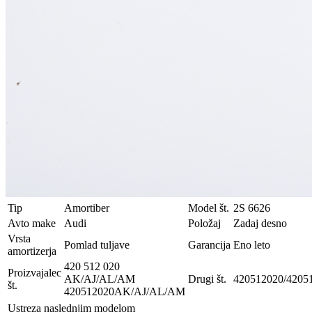
Tip
Amortiber
Model št.
2S 6626
Avto make
Audi
Položaj
Zadaj desno
Vrsta
Pomlad tuljave
Garancija
Eno leto
amortizerja
420 512 020
Proizvajalec
AK/AJ/AL/AM
Drugi št.
420512020/4205
št.
420512020AK/AJ/AL/AM
Ustreza naslednjim modelom