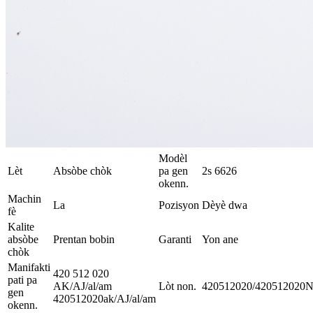
Modèl
Lèt
Absòbe chòk
pa gen
2s 6626
okenn.
Machin
La
Pozisyon
Dèyè dwa
fè
Kalite
absòbe
Prentan bobin
Garanti
Yon ane
chòk
Manifakti
420 512 020
pati pa
AK/AJ/al/am
Lòt non.
420512020/420512020
gen
420512020ak/AJ/al/am
okenn.