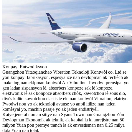
Konpayi Entwodiksyon
Guangzhou Yitaoqianchao Vibration Teknoloji Kontwòl co, Ltd se
yon konpayi fabrikasyon, espesyalize nan devlopman ak rechèch ak
maketing nan ekipman kontwòl Air Vibration. Pwodwi prensipal yo
gen ladan sispansyon lè, absorbers konpoze sak lè konpoze,
elektwonik lè sak konpoze absorbers chòk, kawotchou lè sous dlo,
divès kalite kawotchou elastisite eleman kontwòl Vibration, elatriye.
Pwodwi nou yo ak teknoloji avanse yo anpil itilize nan jaden
komèsyal yo, machin pasaje yo ak jaden endistriyèl.
Katye jeneral nou an sitiye nan Syans Town nan Guangzhou Zòn
Devlopman Ekonomik ak teknik, ak kapital la ki anrejistre nan 50
milyon Yuan pou premye tranch la ak envestisman nan 0.25 milya
dola Yuan nan total.