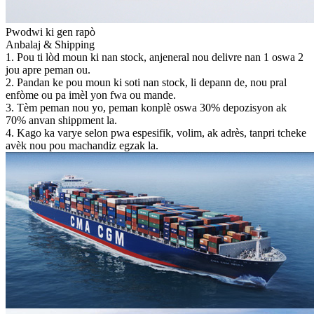
Pwodwi ki gen rapò
Anbalaj & Shipping
1. Pou ti lòd moun ki nan stock, anjeneral nou delivre nan 1 oswa 2
jou apre peman ou.
2. Pandan ke pou moun ki soti nan stock, li depann de, nou pral
enfòme ou pa imèl yon fwa ou mande.
3. Tèm peman nou yo, peman konplè oswa 30% depozisyon ak
70% anvan shippment la.
4. Kago ka varye selon pwa espesifik, volim, ak adrès, tanpri tcheke
avèk nou pou machandiz egzak la.