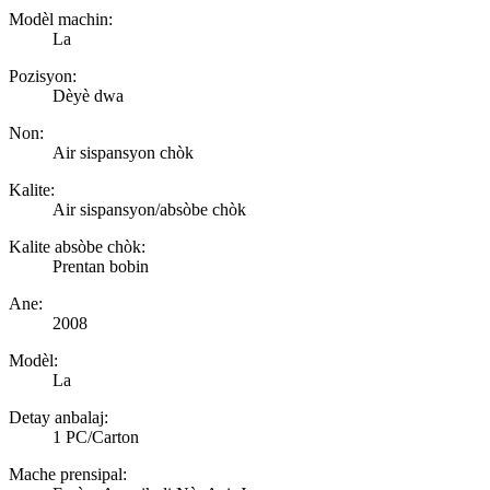
Modèl machin:
La
Pozisyon:
Dèyè dwa
Non:
Air sispansyon chòk
Kalite:
Air sispansyon/absòbe chòk
Kalite absòbe chòk:
Prentan bobin
Ane:
2008
Modèl:
La
Detay anbalaj:
1 PC/Carton
Mache prensipal: