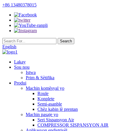
+86 13480378015
English
Lakay
Sou nou
Istwa
Prim & Sètifika
Produi
Machin komèsyal yo
Roule
Konplete
Semi-asanble
Chèz kabin lè prentan
Machin pasaje yo
Seri Sispansyon Air
COMPRESSOR SISPANSYON AIR
Aplikasyon endistriyèl