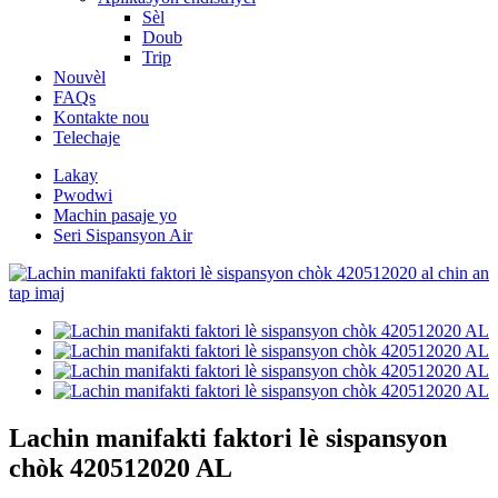
Sèl
Doub
Trip
Nouvèl
FAQs
Kontakte nou
Telechaje
Lakay
Pwodwi
Machin pasaje yo
Seri Sispansyon Air
Lachin manifakti faktori lè sispansyon
chòk 420512020 AL