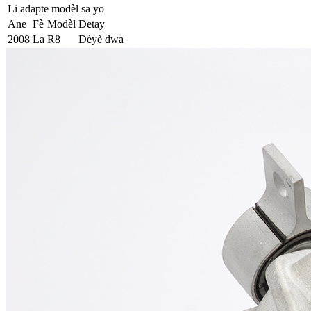
Li adapte modèl sa yo
Ane
Fè
Modèl
Detay
2008
La
R8
Dèyè dwa