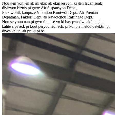
Nou gen yon jèn ak ini ekip ak ekip jesyon, ki gen ladan senk
divizyon biznis pi gwo: Air Sispansyon Dept.,
Elektwonik konpoze Vibration Kontwòl Dept., Air Prentan
Depatman, Faktori Dept. ak kawotchou Raffinage Dept.
Nou se youn nan pi gwo founisè yo ki bay pwodwi ak bon jan
kalite a pi rèd, pi kout peryòd rechèch, pi konplè metòd detektif, pi
divès kalite, ak pri ki pi ba.