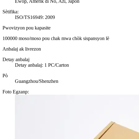
Ewòp, Amerik di Nò, Azi, Japon
Sètifika:
ISO/TS16949: 2009
Pwovizyon pou kapasite
100000 moso/moso pou chak mwa chòk sispansyon lè
Anbalaj ak livrezon
Detay anbalaj
Detay anbalaj: 1 PC/Carton
Pò
Guangzhou/Shenzhen
Foto Egzanp: