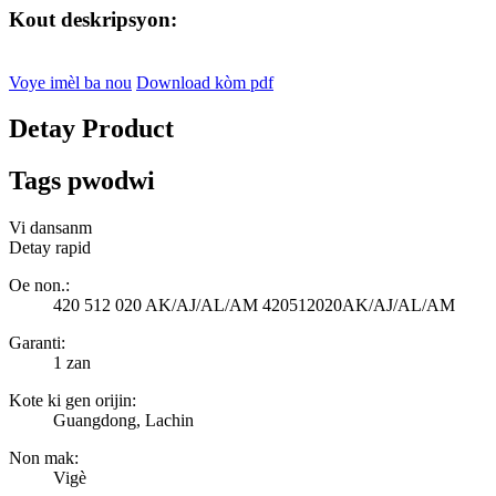
Kout deskripsyon:
Voye imèl ba nou
Download kòm pdf
Detay Product
Tags pwodwi
Vi dansanm
Detay rapid
Oe non.:
420 512 020 AK/AJ/AL/AM 420512020AK/AJ/AL/AM
Garanti:
1 zan
Kote ki gen orijin:
Guangdong, Lachin
Non mak:
Vigè