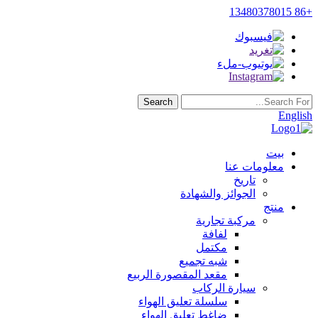
+86 13480378015
English
بيت
معلومات عنا
تاريخ
الجوائز والشهادة
منتج
مركبة تجارية
لفافة
مكتمل
شبه تجميع
مقعد المقصورة الربيع
سيارة الركاب
سلسلة تعليق الهواء
ضاغط تعليق الهواء