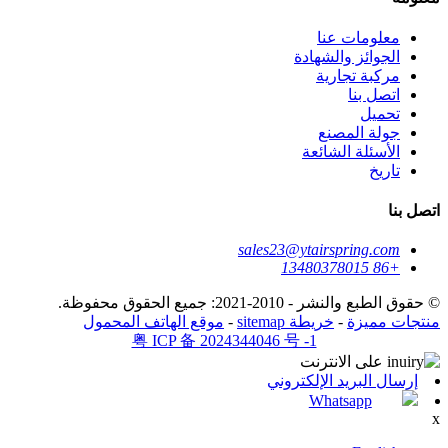
معلومات عنا
الجوائز والشهادة
مركبة تجارية
اتصل بنا
تحميل
جولة المصنع
الأسئلة الشائعة
تاريخ
اتصل بنا
sales23@ytairspring.com
+86 13480378015
© حقوق الطبع والنشر - 2010-2021: جميع الحقوق محفوظة.
منتجات مميزة
-
خريطة sitemap
-
موقع الهاتف المحمول
粤 ICP 备 2024344046 号 -1
إرسال البريد الإلكتروني
Whatsapp
x