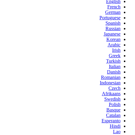
English
French
German
Portuguese
Spanish
Russian
Japanese
Korean
Arabic
Irish
Greek
Turkish
Italian
Danish
Romanian
Indonesian
Czech
Afrikaans
Swedish
Polish
Basque
Catalan
Esperanto
Hindi
Lao