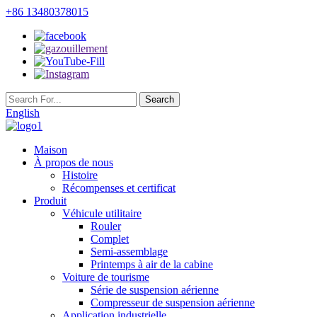
+86 13480378015
English
Maison
À propos de nous
Histoire
Récompenses et certificat
Produit
Véhicule utilitaire
Rouler
Complet
Semi-assemblage
Printemps à air de la cabine
Voiture de tourisme
Série de suspension aérienne
Compresseur de suspension aérienne
Application industrielle