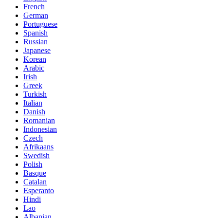
French
German
Portuguese
Spanish
Russian
Japanese
Korean
Arabic
Irish
Greek
Turkish
Italian
Danish
Romanian
Indonesian
Czech
Afrikaans
Swedish
Polish
Basque
Catalan
Esperanto
Hindi
Lao
Albanian