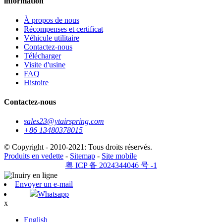
information
À propos de nous
Récompenses et certificat
Véhicule utilitaire
Contactez-nous
Télécharger
Visite d'usine
FAQ
Histoire
Contactez-nous
sales23@ytairspring.com
+86 13480378015
© Copyright - 2010-2021: Tous droits réservés.
Produits en vedette
-
Sitemap
-
Site mobile
粤 ICP 备 2024344046 号 -1
Envoyer un e-mail
Whatsapp
x
English