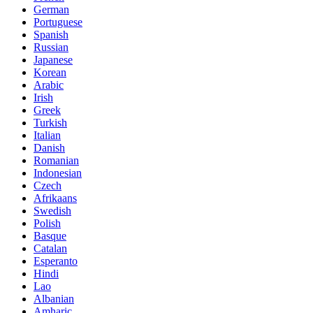
German
Portuguese
Spanish
Russian
Japanese
Korean
Arabic
Irish
Greek
Turkish
Italian
Danish
Romanian
Indonesian
Czech
Afrikaans
Swedish
Polish
Basque
Catalan
Esperanto
Hindi
Lao
Albanian
Amharic