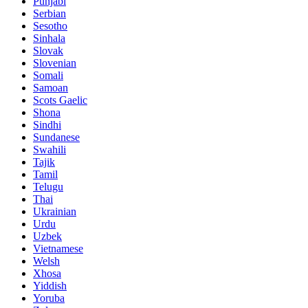
Punjabi
Serbian
Sesotho
Sinhala
Slovak
Slovenian
Somali
Samoan
Scots Gaelic
Shona
Sindhi
Sundanese
Swahili
Tajik
Tamil
Telugu
Thai
Ukrainian
Urdu
Uzbek
Vietnamese
Welsh
Xhosa
Yiddish
Yoruba