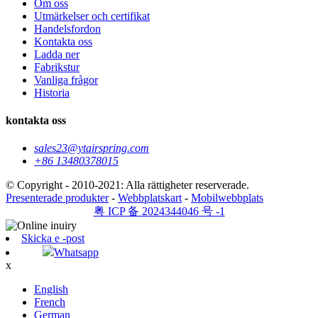
Om oss
Utmärkelser och certifikat
Handelsfordon
Kontakta oss
Ladda ner
Fabrikstur
Vanliga frågor
Historia
kontakta oss
sales23@ytairspring.com
+86 13480378015
© Copyright - 2010-2021: Alla rättigheter reserverade.
Presenterade produkter
-
Webbplatskart
-
Mobilwebbplats
粤 ICP 备 2024344046 号 -1
Skicka e -post
Whatsapp
x
English
French
German