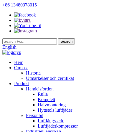
+86 13480378015
English
Hem
Om oss
Historia
Utmärkelser och certifikat
Produkt
Handelsfordon
Rulla
Komplett
Halvmontering
Hyttstols luftfjäder
Personbil
Luftfångsserie
Luftfjäderkompressor
Industriell ansökan