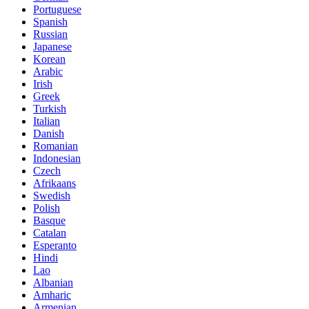
Portuguese
Spanish
Russian
Japanese
Korean
Arabic
Irish
Greek
Turkish
Italian
Danish
Romanian
Indonesian
Czech
Afrikaans
Swedish
Polish
Basque
Catalan
Esperanto
Hindi
Lao
Albanian
Amharic
Armenian