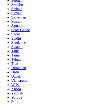
Serbian
Sesotho
Sinhala
Slovak
Slovenian
Somali
Samoan
Scots Gaelic
Shona
Sindhi
Sundanese
Swahili
Tajik
Tamil
Telugu
Thai
Ukrainian
Urdu
Uzbek
Vietnamese
Welsh
Xhosa
Yiddish
Yoruba
Zulu