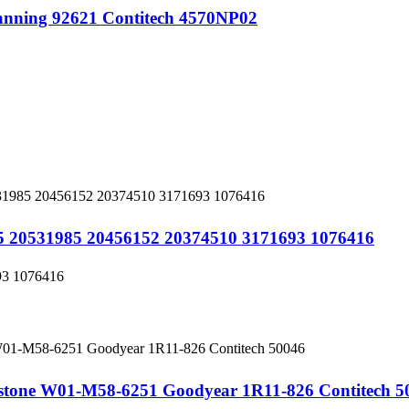
nning 92621 Contitech 4570NP02
15 20531985 20456152 20374510 3171693 1076416
93 1076416
estone W01-M58-6251 Goodyear 1R11-826 Contitech 5