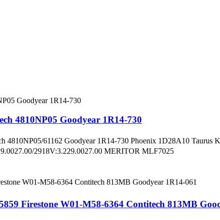
itech 4810NP05 Goodyear 1R14-730
tech 4810NP05/61162 Goodyear 1R14-730 Phoenix 1D28A10 Taurus
9.0027.00/2918V:3.229.0027.00 MERITOR MLF7025
 505859 Firestone W01-M58-6364 Contitech 813MB Goo