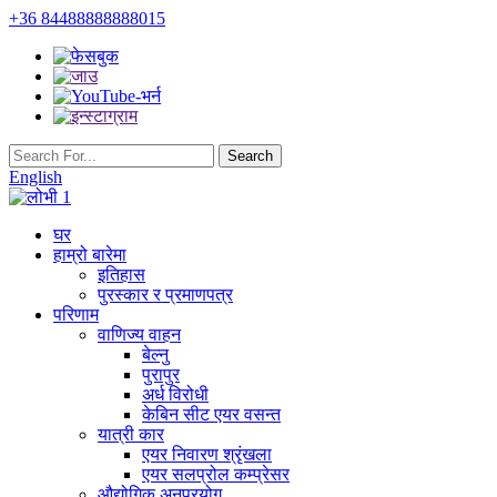
+36 84488888888015
English
घर
हाम्रो बारेमा
इतिहास
पुरस्कार र प्रमाणपत्र
परिणाम
वाणिज्य वाहन
बेल्नु
पुरापुर
अर्ध विरोधी
केबिन सीट एयर वसन्त
यात्री कार
एयर निवारण श्रृंखला
एयर सलप्रोल कम्प्रेसर
औद्योगिक अनुप्रयोग