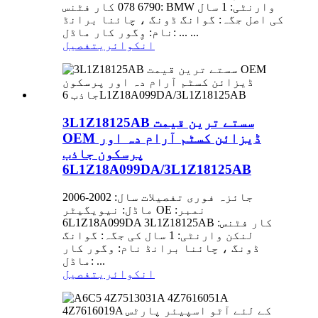
6790 078 کار فٹنس: BMW وارنٹی: 1 سال
کی اصل جگہ: گوانگ ڈونگ ، چائنا برانڈ
نام: وِگور کار ماڈل: ... ...
انکوائری
تفصیل
3L1Z18125AB سستے ترین قیمت
OEM ڈیزائن کسٹم آرام دہ اور
پرسکون جاذب
6L1Z18A099DA/3L1Z18125AB
جائزہ فوری تفصیلات سال: 2002-2006
ماڈل: نیویگیٹر OE نمبر:
6L1Z18A099DA 3L1Z18125AB کار فٹنس:
لنکن وارنٹی: 1 سال کی جگہ: گوانگ
ڈونگ ، چائنا برانڈ نام: وگور کار
ماڈل: ...
انکوائری
تفصیل