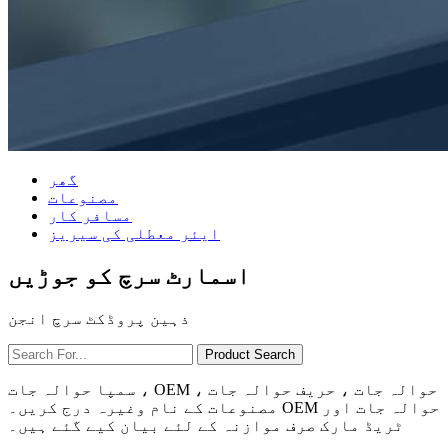
گھر
مصنوعات
مسافر کار
ایئر معطلی کی سیریز
اسمارٹ سرچ کو جوڑیں
ذہین پروڈکٹ سرچ انجن
سمپا حوالہ جات ، OEM حوالہ جات ، حریف حوالہ جات ،
مصنوعات کے نام وغیرہ درج کریں۔ OEM حوالہ جات اور
ٹریڈ مارک صرف موازنہ کے لئے بیان کیے گئے ہیں۔