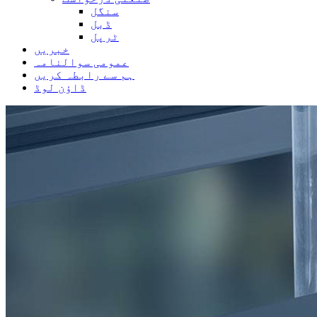
سنگل
ڈبل
ٹرپل
خبریں
عمومی سوالنامہ
ہم سے رابطہ کریں
ڈاؤن لوڈ