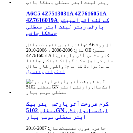
A6C5 4Z7513031A 4Z7616051A
4Z7616019A کے لئے آٹو اسپیئر
پارٹس ریئر لیفٹ ایئر معطلی
جھٹکا جاذب
جائزہ فوری تفصیلات ماڈل: A6 آل روڈ
سال: 2006-2008 ، 2006-2010 OE نمبر:
4Z7616051A کار فٹنس: آڈی وارنٹی: 1
سال کی اصل جگہ: گوانگ ڈونگ ، چائنا
برانڈ کا نام: واگور کار ماڈل: ... ...
انکوائری
تفصیل
گرم فروخت آٹو پارٹس ایئر بیگ
معطلی 5102GN ایک سال وارنٹی
ایئر معطلی موسم بہار
جائزہ فوری تفصیلات سال: 2007-2016