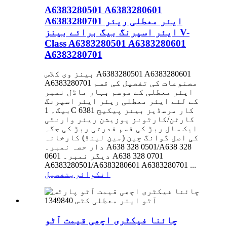
A6383280501 A6383280601
A6383280701 ایئر معطلی ریئر
ایئر اسپرنگ بیگ برائے بینز V-
Class A6383280501 A6383280601
A6383280701
بینز وی کلاس A6383280501 A6383280601
A6383280701 مصنوعات کی تفصیل کی قسم
ایئر معطلی کے موسم بہار ماڈل نمبر
کے لئے ایئر معطلی ریئر ایئر اسپرنگ
بیگ۔ 1C 6381 کار مرسڈیز بینز پیکیج
کارٹن/کارٹونز پوزیشن ریئر وارنٹی
ایک سال ربڑ کی قسم قدرتی ربڑ کی جگہ
کی اصل گوانگ چین (مین لینڈ) کارخانہ
دار حصہ نمبر۔ A638 328 0501/A638 328
0601 دیگر نمبر۔ A638 328 0701
A6383280501/A6383280601 A6383280701 ...
انکوائری
تفصیل
چائنا فیکٹری اچھی قیمت آٹو