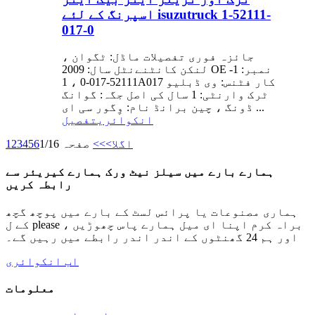
اسپرنگ کے لئے isuzutruck 1-52111-
017-0
جائزہ فوری تفصیلات ماڈل: ٹگوان ،
لنکن کانٹنےنٹل سال: 2009 OE نمبر: 1-
52111-017-0 ، 1A017 کار فٹنس: وی ڈبلیو
ٹرک وارنٹی: 1 سال کی اصل جگہ: گوانگ
ڈونگ ، چین برانڈ نام: وِگور سی ای ...
انکوائری
تفصیل
اگلا>
>>
صفحہ 1/16
6
5
4
3
2
1
ہمارے بارے میں سیلز نیٹ ورک ہمارے کیریئر سے
رابطہ کریں
ہماری مصنوعات یا پرائس لسٹ کے بارے میں پوچھ گچھ
کے ل please ، براہ کرم اپنا ای میل ہمارے پاس چھوڑیں
اور ہم 24 گھنٹوں کے اندر اندر رابطے میں رہیں گے۔
اب انکوائری
معلومات