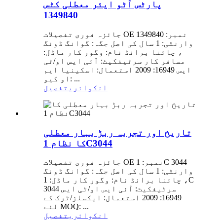
پارٹس آٹو ایئر معطلی کٹس
1349840
جائزہ فوری تفصیلات OE نمبر: 1349840
وارنٹی: 1 سال کی اصل جگہ: گوانگ ڈونگ
، چائنا برانڈ نام: وگور کار ماڈل:
مسافر کار سرٹیفکیٹ: آئی ایس او/ٹی
ایس 16949: 2009 استعمال: اسکینیا ایم
او کیو: ...
انکوائری
تفصیل
تاریخ اور تجربہ ربڑ بہار معطلی
کا نظام 1C3044
جائزہ فوری تفصیلات OE نمبر: 1C 3044
وارنٹی: 1 سال کی اصل جگہ: گوانگ ڈونگ
، چائنا برانڈ نام: وگور کار ماڈل: 1C
3044 سرٹیفکیٹ: آئی ایس او/ٹی ایس
16949: 2009 استعمال: ایکسلز/ٹرک کے
لئے MOQ: ...
انکوائری
تفصیل