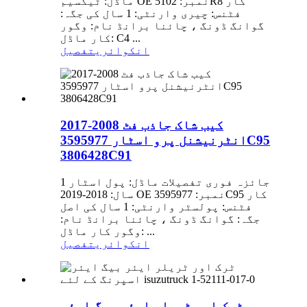
ماڈل: ٹیکسیم OE نمبر: 5102R8 کار
فٹنس: چیری وارنٹی: 1 سال کی جگہ:
گوانگ ڈونگ ، چائنا برانڈ نام: وگور
کار ماڈل: C4 ...
انکوائری
تفصیل
کیب شاک جاذب فٹ 2008-2017
انٹرنیشنل پرو اسٹار 3595977C95
3806428C91
جائزہ فوری تفصیلات ماڈل: پول اسٹار 1
سال: 2018-2019 OE نمبر: 3595977C95 کار
فٹنس: پولسٹر وارنٹی: 1 سال کی اصل
جگہ: گوانگ ڈونگ ، چائنا برانڈ نام:
وگور کار ماڈل: ...
انکوائری
تفصیل
ٹرک اور ٹریلر ایئر بیگ ایئر