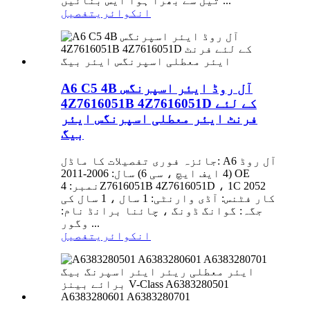
تیل سے بھرا ہوا ایس بنائیں ...
انکوائری
تفصیل
A6 C5 4B آل روڈ ایئر اسپرنگس
4Z7616051B 4Z7616051D کے لئے
فرنٹ ایئر معطلی اسپرنگس ایئر
بیگ
جائزہ فوری تفصیلات کا ماڈل: A6 آل روڈ
(4 ایف ایچ ، سی 6) سال: 2006-2011 OE
نمبر: 4Z7616051B 4Z7616051D ، 1C 2052
کار فٹنس: آڈی وارنٹی: 1 سال ، 1 سال کی
جگہ: گوانگ ڈونگ ، چائنا برانڈ نام:
وگور ...
انکوائری
تفصیل