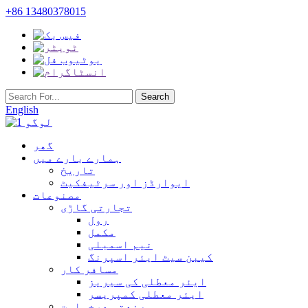
+86 13480378015
English
گھر
ہمارے بارے میں
تاریخ
ایوارڈز اور سرٹیفکیٹ
مصنوعات
تجارتی گاڑی
رول
مکمل
نیم اسمبلی
کیبن سیٹ ایئر اسپرنگ
مسافر کار
ایئر معطلی کی سیریز
ایئر معطلی کمپریسر
صنعتی درخواست