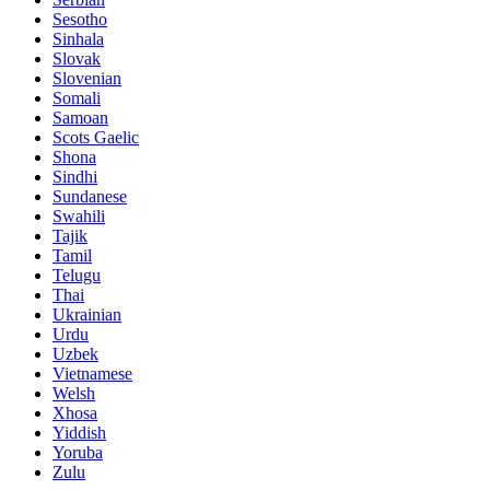
Sesotho
Sinhala
Slovak
Slovenian
Somali
Samoan
Scots Gaelic
Shona
Sindhi
Sundanese
Swahili
Tajik
Tamil
Telugu
Thai
Ukrainian
Urdu
Uzbek
Vietnamese
Welsh
Xhosa
Yiddish
Yoruba
Zulu