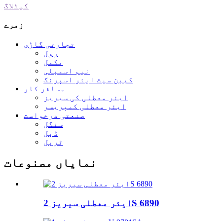
کیٹلاگ
زمرے
تجارتی گاڑی
رول
مکمل
نیم اسمبلی
کیبن سیٹ ایئر اسپرنگ
مسافر کار
ایئر معطلی کی سیریز
ایئر معطلی کمپریسر
صنعتی درخواست
سنگل
ڈبل
ٹرپل
نمایاں مصنوعات
ایئر معطلی سیریز 2S 6890