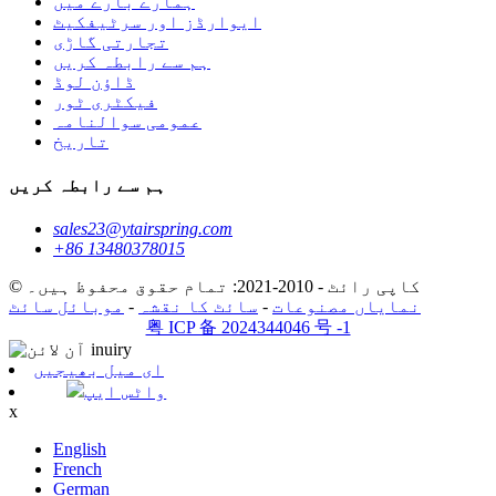
ہمارے بارے میں
ایوارڈز اور سرٹیفکیٹ
تجارتی گاڑی
ہم سے رابطہ کریں
ڈاؤن لوڈ
فیکٹری ٹور
عمومی سوالنامہ
تاریخ
ہم سے رابطہ کریں
sales23@ytairspring.com
+86 13480378015
© کاپی رائٹ - 2010-2021: تمام حقوق محفوظ ہیں۔
نمایاں مصنوعات
-
سائٹ کا نقشہ
-
موبائل سائٹ
粤 ICP 备 2024344046 号 -1
ای میل بھیجیں
واٹس ایپ
x
English
French
German