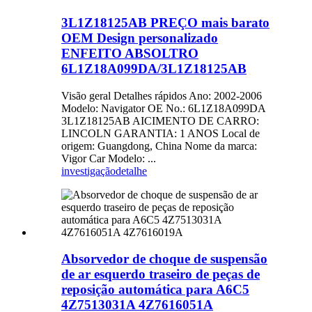
3L1Z18125AB PREÇO mais barato
OEM Design personalizado
ENFEITO ABSOLTRO
6L1Z18A099DA/3L1Z18125AB
Visão geral Detalhes rápidos Ano: 2002-2006
Modelo: Navigator OE No.: 6L1Z18A099DA
3L1Z18125AB AICIMENTO DE CARRO:
LINCOLN GARANTIA: 1 ANOS Local de
origem: Guangdong, China Nome da marca:
Vigor Car Modelo: ...
investigação
detalhe
Absorvedor de choque de suspensão
de ar esquerdo traseiro de peças de
reposição automática para A6C5
4Z7513031A 4Z7616051A