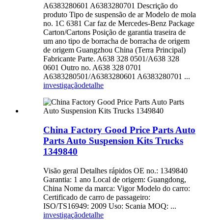
A6383280601 A6383280701 Descrição do
produto Tipo de suspensão de ar Modelo de mola
no. 1C 6381 Car faz de Mercedes-Benz Package
Carton/Cartons Posição de garantia traseira de
um ano tipo de borracha de borracha de origem
de origem Guangzhou China (Terra Principal)
Fabricante Parte. A638 328 0501/A638 328
0601 Outro no. A638 328 0701
A6383280501/A6383280601 A6383280701 ...
investigação
detalhe
China Factory Good Price Parts Auto
Parts Auto Suspension Kits Trucks
1349840
Visão geral Detalhes rápidos OE no.: 1349840
Garantia: 1 ano Local de origem: Guangdong,
China Nome da marca: Vigor Modelo do carro:
Certificado de carro de passageiro:
ISO/TS16949: 2009 Uso: Scania MOQ: ...
investigação
detalhe