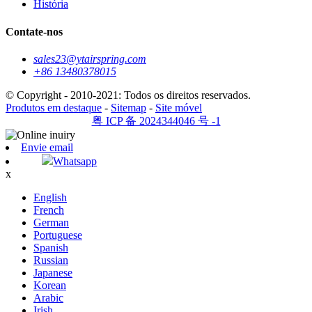
História
Contate-nos
sales23@ytairspring.com
+86 13480378015
© Copyright - 2010-2021: Todos os direitos reservados.
Produtos em destaque
-
Sitemap
-
Site móvel
粤 ICP 备 2024344046 号 -1
Envie email
Whatsapp
x
English
French
German
Portuguese
Spanish
Russian
Japanese
Korean
Arabic
Irish