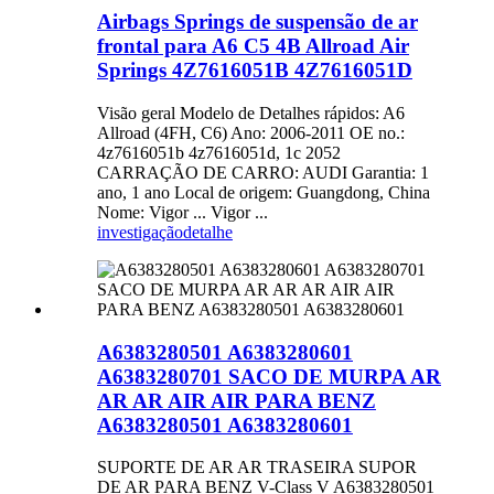
Airbags Springs de suspensão de ar
frontal para A6 C5 4B Allroad Air
Springs 4Z7616051B 4Z7616051D
Visão geral Modelo de Detalhes rápidos: A6
Allroad (4FH, C6) Ano: 2006-2011 OE no.:
4z7616051b 4z7616051d, 1c 2052
CARRAÇÃO DE CARRO: AUDI Garantia: 1
ano, 1 ano Local de origem: Guangdong, China
Nome: Vigor ... Vigor ...
investigação
detalhe
A6383280501 A6383280601
A6383280701 SACO DE MURPA AR
AR AR AIR AIR PARA BENZ
A6383280501 A6383280601
SUPORTE DE AR ​​AR TRASEIRA SUPOR
DE AR ​​PARA BENZ V-Class V A6383280501