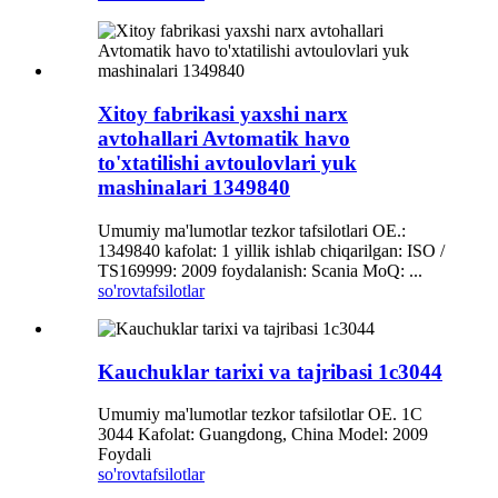
Xitoy fabrikasi yaxshi narx
avtohallari Avtomatik havo
to'xtatilishi avtoulovlari yuk
mashinalari 1349840
Umumiy ma'lumotlar tezkor tafsilotlari OE.:
1349840 kafolat: 1 yillik ishlab chiqarilgan: ISO /
TS169999: 2009 foydalanish: Scania MoQ: ...
so'rov
tafsilotlar
Kauchuklar tarixi va tajribasi 1c3044
Umumiy ma'lumotlar tezkor tafsilotlar OE. 1C
3044 Kafolat: Guangdong, China Model: 2009
Foydali
so'rov
tafsilotlar