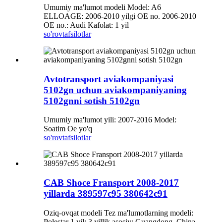
Umumiy ma'lumot modeli Model: A6
ELLOAGE: 2006-2010 yilgi OE no. 2006-2010
OE no.: Audi Kafolat: 1 yil
so'rov
tafsilotlar
Avtotransport aviakompaniyasi
5102gn uchun aviakompaniyaning
5102gnni sotish 5102gn
Umumiy ma'lumot yili: 2007-2016 Model:
Soatim Oe yo'q
so'rov
tafsilotlar
CAB Shoce Fransport 2008-2017
yillarda 389597c95 380642c91
Oziq-ovqat modeli Tez ma'lumotlarning modeli:
Polestar 1 yil: 3 yillik asosiy: Guangdong, China