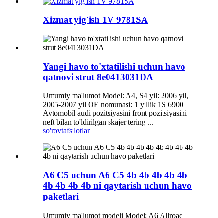
Xizmat yig'ish 1V 9781SA
Yangi havo to'xtatilishi uchun havo
qatnovi strut 8e0413031DA
Umumiy ma'lumot Model: A4, S4 yil: 2006 yil,
2005-2007 yil OE nomunasi: 1 yillik 1S 6900
Avtomobil audi pozitsiyasini front pozitsiyasini
neft bilan to'ldirilgan skajer tering ...
so'rov
tafsilotlar
A6 C5 uchun A6 C5 4b 4b 4b 4b 4b
4b 4b 4b 4b ni qaytarish uchun havo
paketlari
Umumiy ma'lumot modeli Model: A6 Allroad