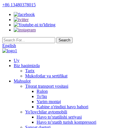
+86 13480378015
English
Uy
Biz haqimizda
Tarix
Mukofotlar va sertifikat
Mahsulot
Tijorat transport vositasi
Rulon
To'liq
Yarim montaj
Kabine o'rindiqi havo bahori
Yo'lovchilar avtomobili
Havo to'xtatilishi seriyasi
Havo to'xtatib turish kompressori
Sanoat dasturi