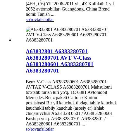
(4FH, C6) Yil: 2006-2011 yil, 4Z Kafolati: 1 yil
2052 avtomobillar: Guangdong, China Brend
nomi: Tanish ...
so'rov
tafsilotlar
A63832801 A6383280701
A6383280701 AVT V-Class
A6383280601 A6383280701
A6383280701
Benz V-Class A6383280601 A6383280701
AVTAZ V-CLASS A6383280701 Mahsulotni
to'xtatib turish turi yo'q. 1C 6381 Avtomobil
Mercedes-Benz paketi Carton / Karton
pozitsiyasi Bir yil kauchuk tipdagi tabiiy kauchuk
kauchukli tabiiy kauchuk (asosiy er) ishlab
chiqaruvchisi A638 328 0501 / A638 328 0601
Boshqa yo'q. A638 328 0701 A63832801 /
A6383280601 A6383280701 ...
so'rov
tafsilotlar