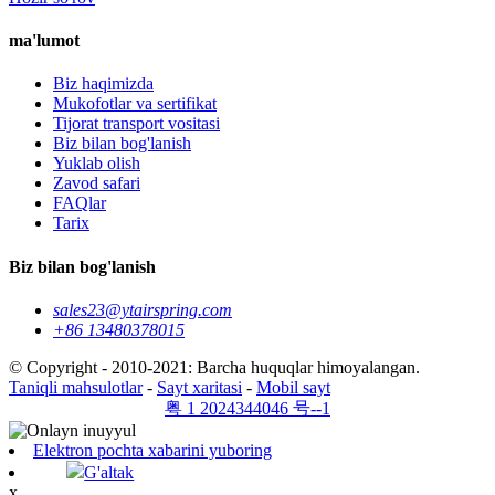
ma'lumot
Biz haqimizda
Mukofotlar va sertifikat
Tijorat transport vositasi
Biz bilan bog'lanish
Yuklab olish
Zavod safari
FAQlar
Tarix
Biz bilan bog'lanish
sales23@ytairspring.com
+86 13480378015
© Copyright - 2010-2021: Barcha huquqlar himoyalangan.
Taniqli mahsulotlar
-
Sayt xaritasi
-
Mobil sayt
粤 1 2024344046 号--1
Elektron pochta xabarini yuboring
G'altak
x