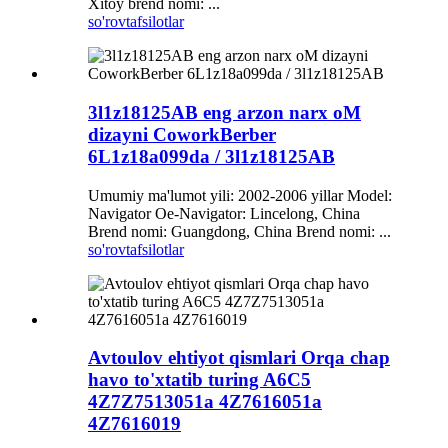
Xitoy brend nomi: ...
so'rov
tafsilotlar
3l1z18125AB eng arzon narx oM
dizayni CoworkBerber
6L1z18a099da / 3l1z18125AB
Umumiy ma'lumot yili: 2002-2006 yillar Model:
Navigator Oe-Navigator: Lincelong, China
Brend nomi: Guangdong, China Brend nomi: ...
so'rov
tafsilotlar
Avtoulov ehtiyot qismlari Orqa chap
havo to'xtatib turing A6C5
4Z7Z7513051a 4Z7616051a
4Z7616019