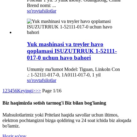
Brend nomi: ...
so'rov
tafsilotlar
Yuk mashinasi va treyler havo
qoplamasi ISUZUTRRUK 1-52111-
017-0 uchun havo bahori
Umumiy ma'lumot Model: Tiguan, Linkoln Con
.: 1-52111-017-0, 1A0111-017-0, 1 yil
so'rov
tafsilotlar
1
2
3
4
5
6
Keyingi>
>>
Page 1/16
Biz haqimizda sotish tarmog'i Biz bilan bog'laning
Mahsulotlarimiz yoki Pritelast haqida savollar uchun iltimos,
elektron pochtangizni bizga qoldiring va 24 soat ichida biz aloqada
bo'lamiz.
Hozir so'rov