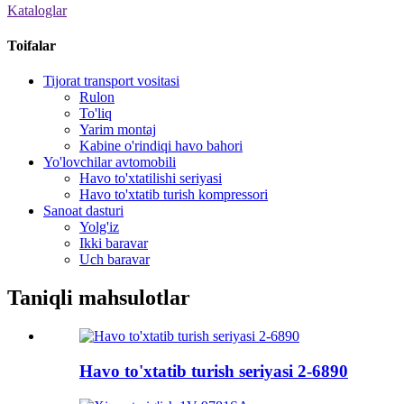
Kataloglar
Toifalar
Tijorat transport vositasi
Rulon
To'liq
Yarim montaj
Kabine o'rindiqi havo bahori
Yo'lovchilar avtomobili
Havo to'xtatilishi seriyasi
Havo to'xtatib turish kompressori
Sanoat dasturi
Yolg'iz
Ikki baravar
Uch baravar
Taniqli mahsulotlar
Havo to'xtatib turish seriyasi 2-6890