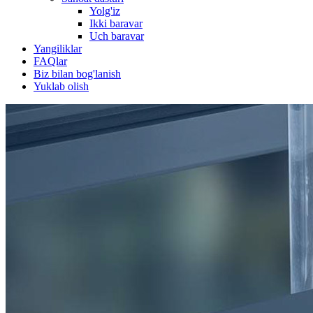
Yolg'iz
Ikki baravar
Uch baravar
Yangiliklar
FAQlar
Biz bilan bog'lanish
Yuklab olish