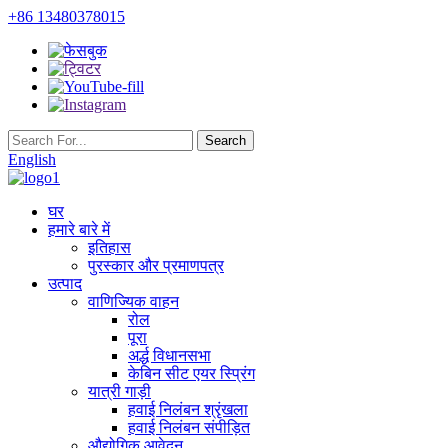
+86 13480378015
English
घर
हमारे बारे में
इतिहास
पुरस्कार और प्रमाणपत्र
उत्पाद
वाणिज्यिक वाहन
रोल
पूरा
अर्द्ध विधानसभा
केबिन सीट एयर स्प्रिंग
यात्री गाड़ी
हवाई निलंबन श्रृंखला
हवाई निलंबन संपीड़ित
औद्योगिक आवेदन