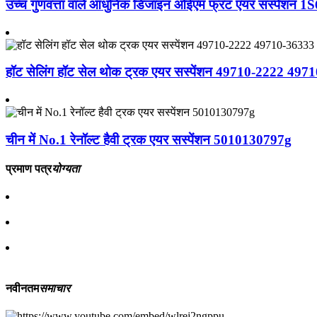
उच्च गुणवत्ता वाले आधुनिक डिजाइन ओईएम फ्रंट एयर सस्पेंशन 1
हॉट सेलिंग हॉट सेल थोक ट्रक एयर सस्पेंशन 49710-2222 497
चीन में No.1 रेनॉल्ट हैवी ट्रक एयर सस्पेंशन 5010130797g
प्रमाण पत्र
योग्यता
नवीनतम
समाचार