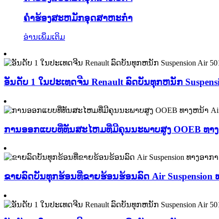
ຄໍາຮ້ອງສະຫມັກອຸດສາຫະກໍາ
ອ່ານເພິ່ມເຕິມ
ອັນດັບ 1 ໃນປະເທດຈີນ Renault ລົດບັນທຸກຫນັກ Suspen
ການອອກແບບທີ່ທັນສະໄຫມທີ່ມີຄຸນນະພາບສູງ OOEB ທາງຫ
ຂາຍລົດບັນທຸກຮ້ອນທີ່ຂາຍຮ້ອນຮ້ອນລົດ Air Suspension