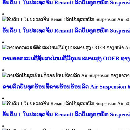
ອັນດັບ 1 ໃນປະເທດຈີນ Renault ລົດບັນທຸກຫນັກ Suspen
ອັນດັບ 1 ໃນປະເທດຈີນ Renault ລົດບັນທຸກຫນັກ Suspen
ການອອກແບບທີ່ທັນສະໄຫມທີ່ມີຄຸນນະພາບສູງ OOEB ທາງຫ
ຂາຍລົດບັນທຸກຮ້ອນທີ່ຂາຍຮ້ອນຮ້ອນລົດ Air Suspension
ອັນດັບ 1 ໃນປະເທດຈີນ Renault ລົດບັນທຸກຫນັກ Suspen