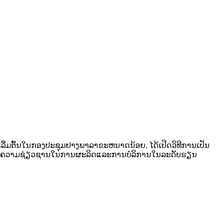
ເລີ່ມຕົ້ນໃນກອງປະຊຸມຢາງພາລາຂະຫນາດນ້ອຍ, ໄດ້ເປີດວິທີການເປັນ
່ພວກເຮົາມີຄວາມຊ່ຽວຊານໃນການຜະລິດແລະການບໍລິການໃນລະດັບຮຽນ