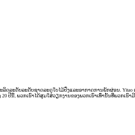
້ຜະລິດລະດັບລະດັບຊາດລະດູໃບໄມ້ປົ່ງແລະອາກາດການພັກຜ່ອນ. Yitao 
ຫວ່າງ 20 ປີນີ້, ພວກເຮົາໄດ້ສຸມໃສ່ວຽກງານຂອງພວກເຮົາເທົ່ານັ້ນທີ