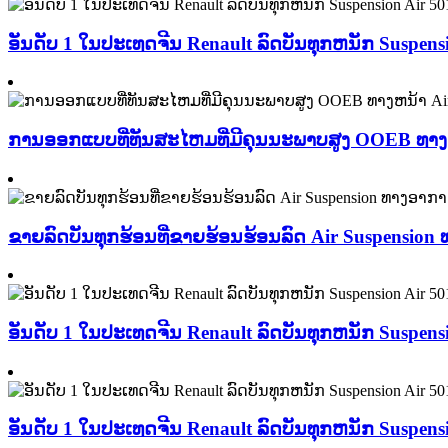
ອັນດັບ 1 ໃນປະເທດຈີນ Renault ລົດບັນທຸກຫນັກ Suspen
ການອອກແບບທີ່ທັນສະໄຫມທີ່ມີຄຸນນະພາບສູງ OOEB ທາງຫ
ຂາຍລົດບັນທຸກຮ້ອນທີ່ຂາຍຮ້ອນຮ້ອນລົດ Air Suspension
ອັນດັບ 1 ໃນປະເທດຈີນ Renault ລົດບັນທຸກຫນັກ Suspen
ອັນດັບ 1 ໃນປະເທດຈີນ Renault ລົດບັນທຸກຫນັກ Suspen