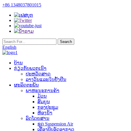
+86 1348037801015
English
ບ້ານ
ກ່ຽວກັບພວກເຮົາ
ປະຫວັດສາດ
ລາງວັນແລະໃບຢັ້ງຢືນ
ຜະລິດຕະພັນ
ພາຫະນະການຄ້າ
ມ້ວນ
ສົມບູນ
ກອງປະຊຸມ
ຫ້ອງນ້ໍາ
ລົດໂດຍສານ
ຊຸດ Suspension Air
ເຄື່ອງບີບອັດອາກາດ