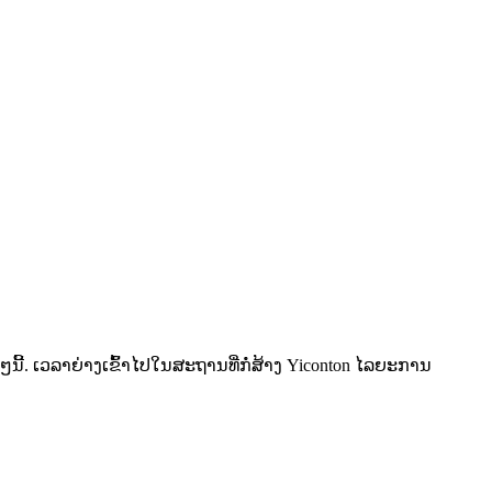
ວໆນີ້. ເວລາຍ່າງເຂົ້າໄປໃນສະຖານທີ່ກໍ່ສ້າງ Yiconton ໄລຍະການ