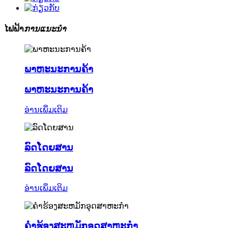
ໄຟຟ້າ
ການແນະນໍາ
ພາຫະນະການຄ້າ
ພາຫະນະການຄ້າ
ອ່ານເພິ່ມເຕິມ
ລົດໂດຍສານ
ລົດໂດຍສານ
ອ່ານເພິ່ມເຕິມ
ຄໍາຮ້ອງສະຫມັກອຸດສາຫະກໍາ