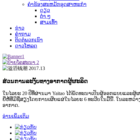
ຄໍາຮ້ອງສະຫມັກອຸດສາຫະກໍາ
ດຽວ
ຕ່ໍາ ໆ
ສາມເທົ້າ
ຂ່າວ
ຄໍາຖາມ
ຕິດຕໍ່ພວກເຮົາ
ດາວໂຫລດ
ສ່ວນການລະງັບທາງອາກາດ
ຜູ້ຜະລິດ
ໃນໄລຍະ 20 ປີທີ່ຜ່ານມາ Yaitao ໄດ້ພັດທະນາເປັນຜູ້ອອກແບບແລະຜູ
ຍີ່ຫໍ້ທີ່ມີຊື່ສຽງໂດຍການເຜີຍແຜ່ໃນໄລຍະ 6 ທະວີບໃນມື້ນີ້. ໃນລະ
ອາກາດ.
ອ່ານເພິ່ມເຕິມ