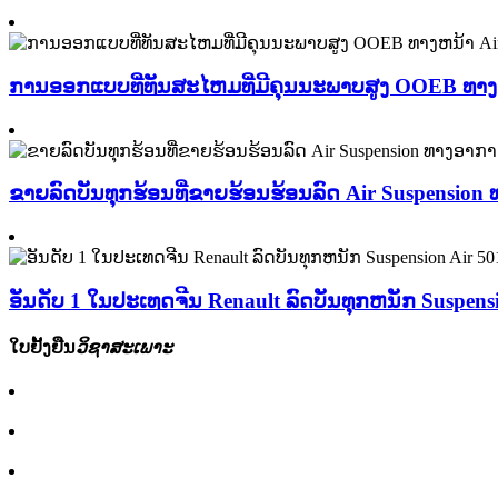
ການອອກແບບທີ່ທັນສະໄຫມທີ່ມີຄຸນນະພາບສູງ OOEB ທາງຫ
ຂາຍລົດບັນທຸກຮ້ອນທີ່ຂາຍຮ້ອນຮ້ອນລົດ Air Suspension
ອັນດັບ 1 ໃນປະເທດຈີນ Renault ລົດບັນທຸກຫນັກ Suspen
ໃບຢັ້ງຢືນ
ວິຊາສະເພາະ