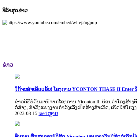
ທີ່ລ້າສຸດ
ຂ່າວ
ຂ່າວ
ໃກ້ຈະສໍາເລັດແລ້ວ! ໂຄງການ YCONTON THASE II Enter ຂ
ຂ່າວດີທີ່ບໍ່ດົນມານີ້ຈາກໂຄງການ Yiconton II, ຍ້ອນວ່າໂຄງສ້າ
ກໍ່ສ້າງ, ກໍາລັງແຮງງານກໍາລັງເລັ່ງເພື່ອສ້າງສໍາເລັດ, ເຮັດໃຫ້ໂຮງ
2023-08-15
raed ຫຼາຍ
ທຶນການສຶກສາຂອງບໍລິສັດ Yiconton ມອບລາງວັນໃຫ້ແກ່ເດັ