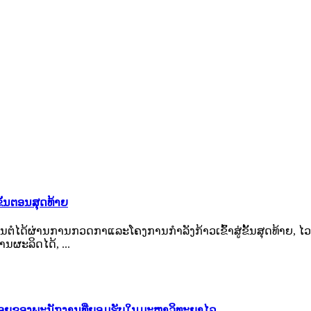
ັ້ນຕອນສຸດທ້າຍ
ງຕົ້ນຕໍໄດ້ຜ່ານການກວດກາແລະໂຄງການກໍາລັງກ້າວເຂົ້າສູ່ຂັ້ນສຸດທ້າຍ, ໄ
ງານຜະລິດໄດ້, ...
ກນ້ອຍຂອງພະນັກງານທີ່ຍອມຮັບໃນມະຫາວິທະຍາໄລ