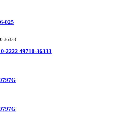
6-025
9710-2222 49710-36333
30797G
30797G