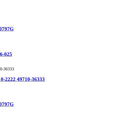
30797G
6-025
9710-2222 49710-36333
30797G