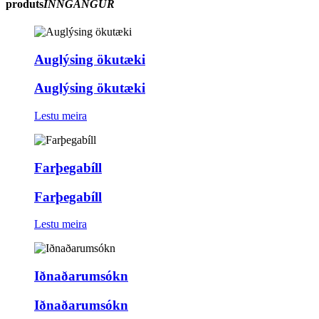
produts
INNGANGUR
Auglýsing ökutæki
Auglýsing ökutæki
Lestu meira
Farþegabíll
Farþegabíll
Lestu meira
Iðnaðarumsókn
Iðnaðarumsókn