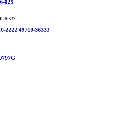
6-025
9710-2222 49710-36333
30797G