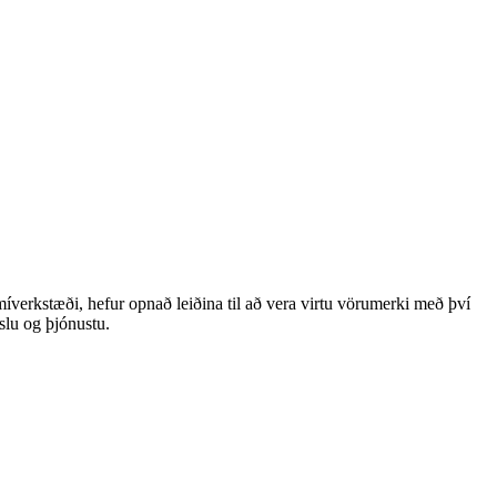
míverkstæði, hefur opnað leiðina til að vera virtu vörumerki með því
slu og þjónustu.