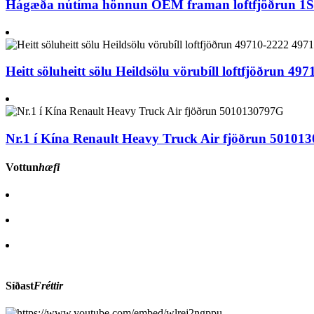
Hágæða nútíma hönnun OEM framan loftfjöðrun 1S
Heitt söluheitt sölu Heildsölu vörubíll loftfjöðrun 4
Nr.1 í Kína Renault Heavy Truck Air fjöðrun 50101
Vottun
hæfi
Síðast
Fréttir