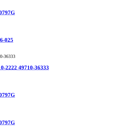
30797G
6-025
9710-2222 49710-36333
30797G
30797G