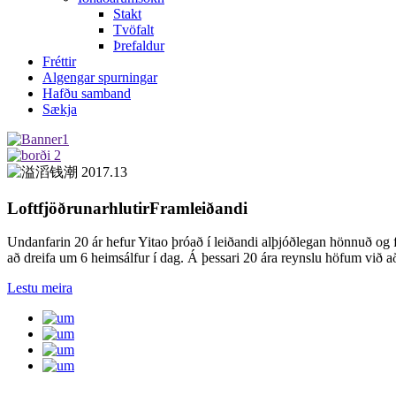
Stakt
Tvöfalt
Þrefaldur
Fréttir
Algengar spurningar
Hafðu samband
Sækja
Loftfjöðrunarhlutir
Framleiðandi
Undanfarin 20 ár hefur Yitao þróað í leiðandi alþjóðlegan hönnuð og fr
að dreifa um 6 heimsálfur í dag. Á þessari 20 ára reynslu höfum við að
Lestu meira