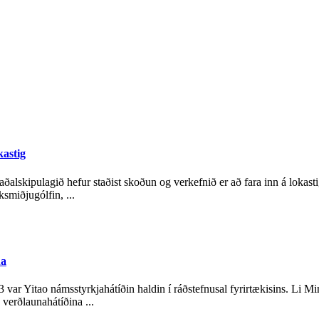
kastig
aðalskipulagið hefur staðist skoðun og verkefnið er að fara inn á lokast
ksmiðjugólfin, ...
na
var Yitao námsstyrkjahátíðin haldin í ráðstefnusal fyrirtækisins. Li Mi
 verðlaunahátíðina ...