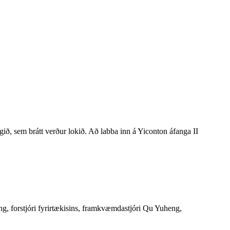
igið, sem brátt verður lokið. Að labba inn á Yiconton áfanga II
ng, forstjóri fyrirtækisins, framkvæmdastjóri Qu Yuheng,