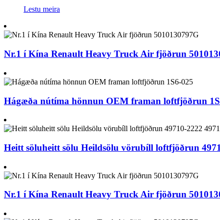
Lestu meira
Nr.1 í Kína Renault Heavy Truck Air fjöðrun 50101
Hágæða nútíma hönnun OEM framan loftfjöðrun 1S
Heitt söluheitt sölu Heildsölu vörubíll loftfjöðrun 4
Nr.1 í Kína Renault Heavy Truck Air fjöðrun 50101