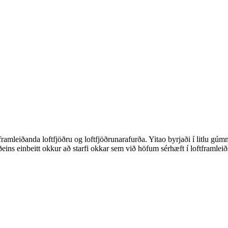
amleiðanda loftfjöðru og loftfjöðrunarafurða. Yitao byrjaði í litlu gúm
eins einbeitt okkur að starfi okkar sem við höfum sérhæft í loftframleið