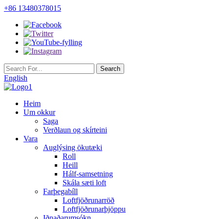
+86 13480378015
English
Heim
Um okkur
Saga
Verðlaun og skírteini
Vara
Auglýsing ökutæki
Roll
Heill
Hálf-samsetning
Skála sæti loft
Farþegabíll
Loftfjöðrunarröð
Loftfjöðrunarþjöppu
Iðnaðarumsókn