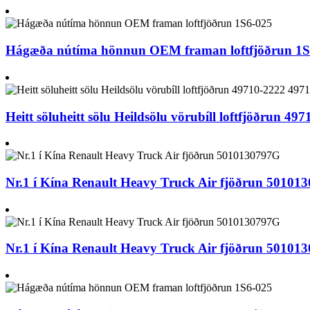
Hágæða nútíma hönnun OEM framan loftfjöðrun 1S
Heitt söluheitt sölu Heildsölu vörubíll loftfjöðrun 4
Nr.1 í Kína Renault Heavy Truck Air fjöðrun 50101
Nr.1 í Kína Renault Heavy Truck Air fjöðrun 50101