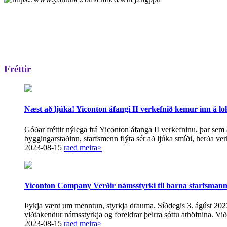
Fréttir
Næst að ljúka! Yiconton áfangi II verkefnið kemur inn á lo
Góðar fréttir nýlega frá Yiconton áfanga II verkefninu, þar sem 
byggingarstaðinn, starfsmenn flýta sér að ljúka smíði, herða ver
2023-08-15
raed meira>
Yiconton Company Verðir námsstyrki til barna starfsman
Þykja vænt um menntun, styrkja drauma. Síðdegis 3. ágúst 2023 
viðtakendur námsstyrkja og foreldrar þeirra sóttu athöfnina. Við
2023-08-15
raed meira>